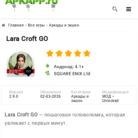
🌺
🌼
🌸
Главная
»
Все игры
»
Аркады и экшен
Lara Croft GO
Андроид: 4.1+
SQUARE ENIX Ltd
Версия
Обновлено
Категория
Модификация
2.9.0
02-03-2026
Аркады и
МОД –
экшен
Unlocked
Lara Croft GO
— пошаговая головоломка, которая
увлекает с первых минут.