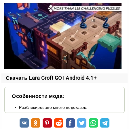
Подземелье охраняют разные противники, и у
каждого свой характер. На пути вам встретятся:
саламандры, которые атакуют при приближении;
агрессивные пауки, поджидающие добычу;
механические ловушки на каждом шагу.
Ловушки не менее опасны, чем живые враги. Будьте
внимательны к таким сюрпризам:
сломанные плиты, которые проваливаются под
Скачать Lara Croft GO | Android 4.1+
ногами;
вращающиеся циркулярные пилы.
Особенности мода:
Тактика и сражения
Разблокировано много подсказок.
Каждое движение Лары прокладывает путь к
выходу. Чтобы выжить, держитесь подальше от