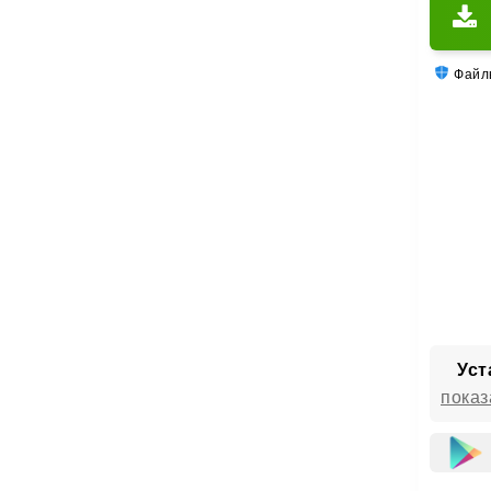
Файлы
Уст
показ