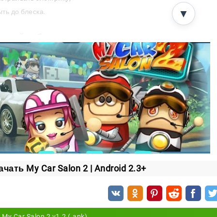
ть до блеска.
▼
вивайте бизнес
дую услугу клиенты платят деньги. На заработанное вы 
нимаете новых работников;
купаете дополнительное оборудование для ремонта;
учшаете технику, которая у вас уже есть.
ивайте машины, зарабатывайте деньги и превращайте 
ачать My Car Salon 2 | Android 2.3+
My Car Salon 2 v1.2 (.apk)