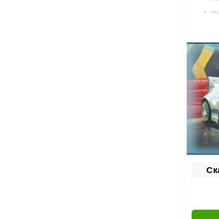
мы
Раз
За каж
на
по
ул
Обслуж
Ск