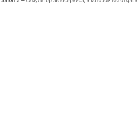
 Salon 2
— симулятор автосервиса, в котором вы откры
.