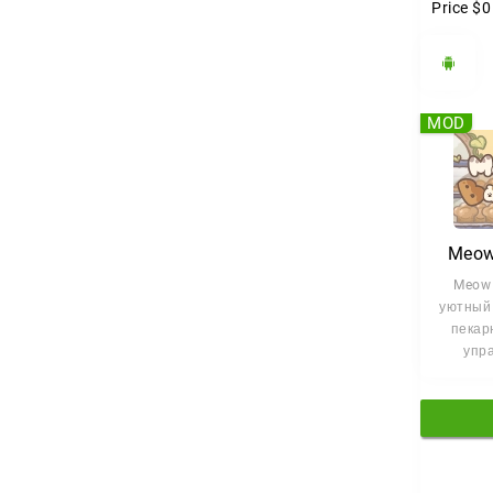
Price
$0
MOD
Meow
Meow 
уютный
пекарн
упр
завед
которо
м