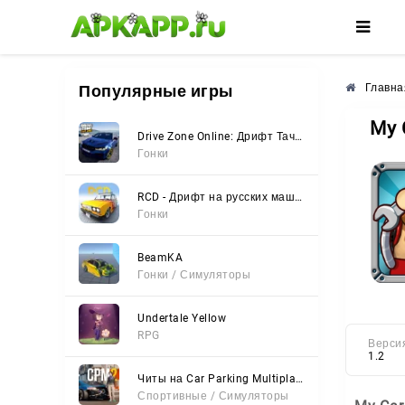
🌺
🌸
🌼
Популярные игры
Главна
My 
Drive Zone Online: Дрифт Тачки
Гонки
RCD - Дрифт на русских машинах
Гонки
BeamKA
Гонки / Симуляторы
Undertale Yellow
RPG
Верси
1.2
Читы на Car Parking Multiplayer 2 (Все открыто, Мод-Меню)
Спортивные / Симуляторы