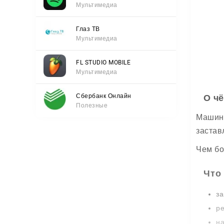
Мультимедиа
Глаз ТВ
Мультимедиа
FL STUDIO MOBILE
Мультимедиа
Сбербанк Онлайн
О ч
Полезные
Машины
застав
Чем бо
Что
за
ре
на