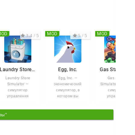
MOD
MOD
MOD
3.4 / 5
5 / 5
3.7 
Laundry Store Simulator
Egg, Inc.
Gas Station Simulator 
Laundry Store
Egg, Inc. —
Gas Station
Simulator —
экономический
Simulator Tycoon 
симулятор
симулятор, в
симулятор
управления
котором вы
управления
прачечной, в
становитесь
автозаправкой в
котором вы
владельцем
мире, переживше
ры"
превращаете
куриной фермы
апокалипсис.
маленькую точку
будущего.