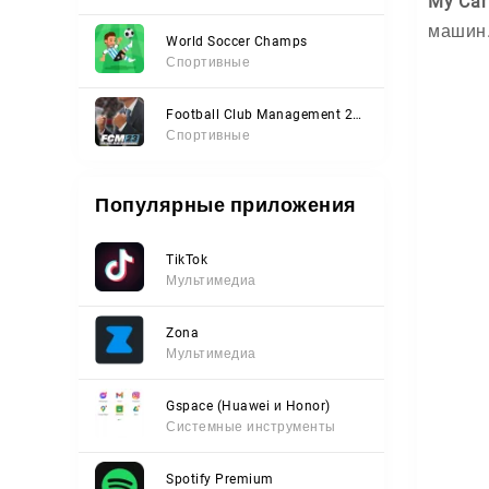
My Car
машин
World Soccer Champs
Спортивные
Football Club Management 2023
Спортивные
Популярные приложения
TikTok
Мультимедиа
Zona
Мультимедиа
Gspace (Huawei и Honor)
Системные инструменты
Spotify Premium