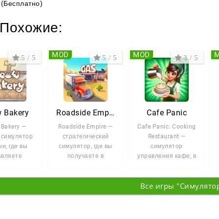
(Бесплатно)
Похожие:
MOD
MOD
5 / 5
5 / 5
3 / 5
 Bakery
Roadside Empire
Cafe Panic
Bakery —
Roadside Empire —
Cafe Panic: Cooking
 симулятор
стратегический
Restaurant —
и, где вы
симулятор, где вы
симулятор
авляете
получаете в
управления кафе, в
ением, в
распоряжение
котором вы
м работают
заброшенную
осваиваете
Все игры "Симулято
илые
заправку
кулинарный