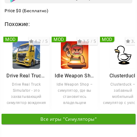
Price
$0
(Бесплатно)
Похожие:
MOD
MOD
MOD
4.2 / 5
3.5 / 5
3.5
Drive Real Truck Simulator
Idle Weapon Shop
Clusterduck
Drive Real Truck
Idle Weapon Shop –
Clusterduck —
Simulator - это
симулятор, где вы
забавный
захватывающий
становитесь
мобильный
симулятор вождения
владельцем
симулятор с укло
грузовиков, который
неработающего
в генетические
открывает
оружейного
эксперименты. Т
Все игры "Симуляторы"
магазина в
задача