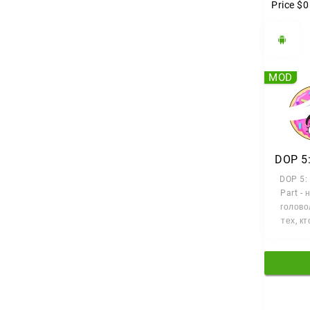
Price
$0
MOD
DOP 5: 
Part -
голово
тех, к
докапы
сути.