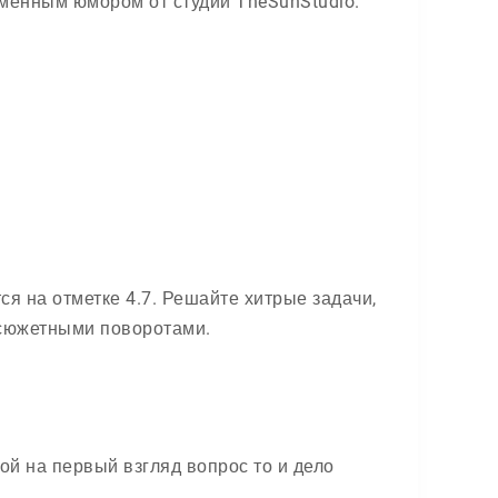
менным юмором от студии TheSunStudio.
ся на отметке 4.7. Решайте хитрые задачи,
 сюжетными поворотами.
ой на первый взгляд вопрос то и дело