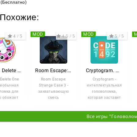
(Бесплатно)
Похожие:
MOD
MOD
4 / 5
4.5 / 5
5 / 5
DOP 5: Delete One Part
Room Escape: Strange Case 3
Cryptogram. Игры на логику
Delete One
Room Escape:
Cryptogram -
 необычная
Strange Case 3 -
интеллектуальная
ломка для
захватывающую
головоломка,
то обожает
смесь
которая заставит
ваться до
приключенческой
вас задействовать
 Здесь не
игры и квеста в
логику и
Все игры "Головоло
формате комнаты