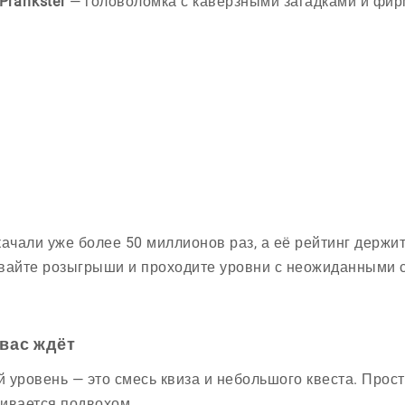
 Prankster
— головоломка с каверзными загадками и фир
качали уже более 50 миллионов раз, а её рейтинг держит
вайте розыгрыши и проходите уровни с неожиданными
 вас ждёт
 уровень — это смесь квиза и небольшого квеста. Прост
ивается подвохом.