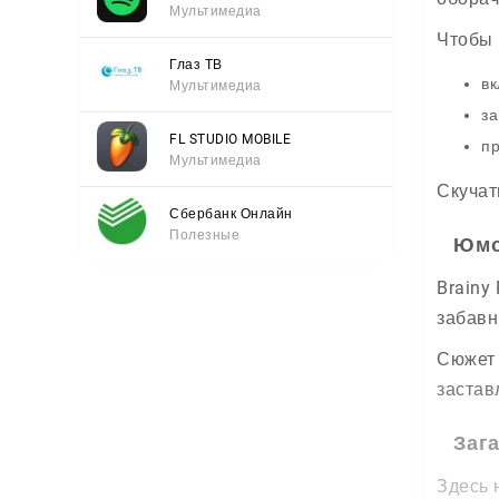
Мультимедиа
Чтобы 
Глаз ТВ
вк
Мультимедиа
за
FL STUDIO MOBILE
пр
Мультимедиа
Скучат
Сбербанк Онлайн
Полезные
Юмо
Brainy
забавн
Сюжет 
застав
Заг
Здесь 