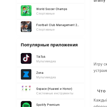
Brainy
World Soccer Champs
Спортивные
Football Club Management 2023
Спортивные
Популярные приложения
TikTok
Мультимедиа
Игру с
устраи
Zona
Мультимедиа
Gspace (Huawei и Honor)
Что
Системные инструменты
Каждый
Spotify Premium
оборач