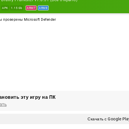
APK
1.15 Gb
ARM7
ARM8
 проверены Microsoft Defender
ановить эту игру на ПК
ать
Скачать с Google Pla