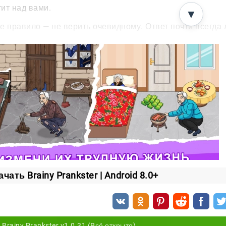
ит над вами.
▼
е правило — не верить очевидному. Ответ почти всегда л
йте где угодно
 Prankster работает офлайн, поэтому Wi-Fi и интернет не
ма на диване.
на на Android и Windows, так что разгадывать загадки м
ьте свою смекалку, посмейтесь над хитрыми ловушками 
er!
ачать Brainy Prankster | Android 8.0+
Brainy Prankster v1.0.31 (Всё открыто)