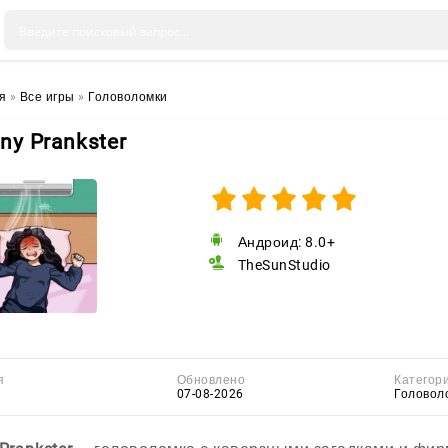
я
»
Все игры
»
Головоломки
iny Prankster
Андроид: 8.0+
TheSunStudio
я
Обновлено
Категор
07-08-2026
Головол