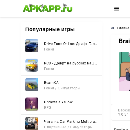
🌸
🌺
🌼
Популярные игры
Главна
Bra
Drive Zone Online: Дрифт Тачки
Гонки
RCD - Дрифт на русских машинах
Гонки
BeamKA
Гонки / Симуляторы
Undertale Yellow
RPG
Верси
1.0.31
Читы на Car Parking Multiplayer 2 (Все открыто, Мод-Меню)
Спортивные / Симуляторы