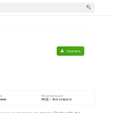
Скачать
ия
Модификация
омки
МОД – Всё открыто