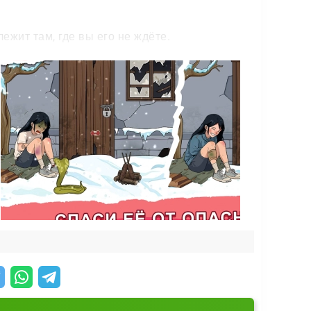
ежит там, где вы его не ждёте.
 нужны. Запускайте игру в дороге, в очереди
ожно и на телефоне, и на большом экране.
и узнайте, сможете ли вы перехитрить Brainy