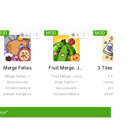
MOD
MOD
MOD
4.1 / 5
4 / 5
4.5 
Merge Fellas
Fruit Merge: Juicy Drop Game
3 Tiles - Игра головолом
Merge Fellas —
Fruit Merge: Juicy
3 Tiles —
бесплатная
Drop Game —
головоломка,
головоломка в
казуальная
которая
жанре merge от
головоломка в
объединяет
студии TapMen,
жанре merge от
элементы
которую уже
студии Brave HK
маджонга и
мки"
скачали более 10
Limited,
механики на
совпадение
одинаковых