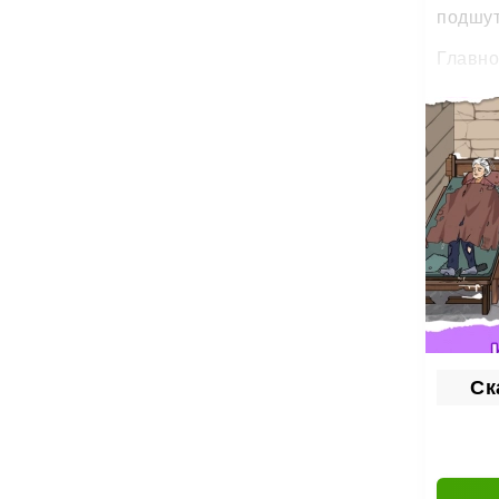
подшут
Главно
Игра
Brainy
или до
Доступ
Провер
Prankst
Ск