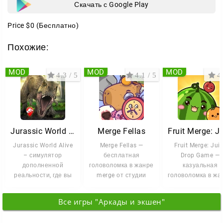
Скачать с Google Play
Price
$0
(Бесплатно)
Похожие:
MOD
MOD
MOD
4.3 / 5
4.1 / 5
4 
Jurassic World Alive
Merge Fellas
Jurassic World Alive
Merge Fellas —
Fruit Merge: Jui
– симулятор
бесплатная
Drop Game —
дополненной
головоломка в жанре
казуальная
реальности, где вы
merge от студии
головоломка в жа
становитесь
TapMen, которую уже
merge от студи
исследователем
скачали более 10
Brave HK Limited
Все игры "Аркады и экшен"
мира