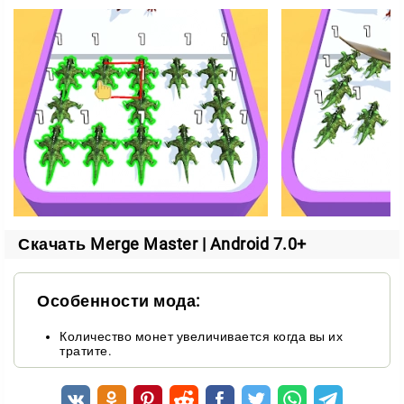
Битвы в реальном времени
Вы не управляете динозаврами напрямую. Ваша
роль ближе к режиссёру, который собирает удачный
состав и выпускает его на сцену.
Сражайтесь с ящерами на разных локациях и
проверьте мощь своей юрской армии в схватке с
финальным боссом. Враги становятся сильнее с
каждым этапом, поэтому ваши творения должны
расти вместе с ними.
Скачать Merge Master | Android 7.0+
Прогресс и новые испытания
Особенности мода:
Сложность растёт постепенно, и каждое испытание
требует более продуманной стратегии. Вы начнёте
Количество монет увеличивается когда вы их
тратите.
взвешивать каждое решение: слить ещё пару
велоцирапторов или оставить их как есть?