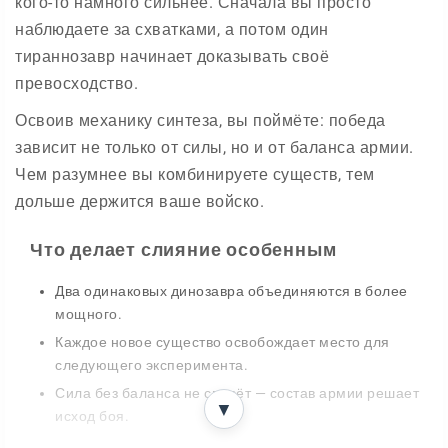
кого-то намного сильнее. Сначала вы просто
наблюдаете за схватками, а потом один
тираннозавр начинает доказывать своё
превосходство.
Освоив механику синтеза, вы поймёте: победа
зависит не только от силы, но и от баланса армии.
Чем разумнее вы комбинируете существ, тем
дольше держится ваше войско.
Что делает слияние особенным
Два одинаковых динозавра объединяются в более
мощного.
Каждое новое существо освобождает место для
следующего эксперимента.
Сила без баланса не спасёт — состав армии решает
▼
исход боя.