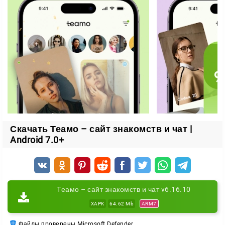
торопиться с решением. А если возникнут вопросы,
на связи служба поддержки.
Ключевые функции Teamo
Психологический профиль на основе тестов;
Проверка совместимости с другими пользователями;
Фильтры по возрасту, росту, городу, религии и целям
знакомства;
Анонимный чат для спокойного общения до встречи;
Скачать Теамо – сайт знакомств и чат |
Кнопка «Может быть» вместо строгих лайков;
Android 7.0+
Помощь службы поддержки.
Зарегистрируйтесь и начните знакомства, в основе
которых лежит реальная совместимость, а не
Теамо – сайт знакомств и чат v6.16.10
случайный выбор.
XAPK
64.62 Mb
ARM7
Файлы проверены Microsoft Defender