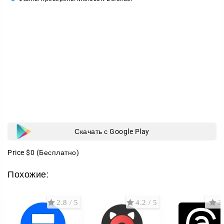
Скачать с Google Play
Price
$0
(Бесплатно)
Похожие:
2.8 / 5
4.2 / 5
3 