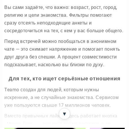
Вы сами задаёте, что важно: возраст, рост, город,
религию и цели знакомства. Фильтры помогают
сразу отсеять неподходящие анкеты и
сосредоточиться на тех, с кем у вас больше общего.
Перед встречей можно пообщаться в анонимном
чате — это снимает напряжение и помогает понять
друг друга без спешки. А процент совместимости
подсказывает, насколько вы близки по духу.
Для тех, кто ищет серьёзные отношения
Teamo создан для людей, которым нужны
искренние, а не случайные знакомства. Сервисом
уже пользуются свыше 17 миллионов человек.
▼
Вместо привычных лайков здесь работает кнопка
«Может быть» — она даёт время подумать и не