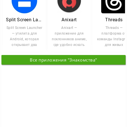
Split Screen Launcher
Anixart
Threads
Split Screen Launcher
Anixart —
Threads —
— утилита для
приложение для
платформа от
Android, которая
поклонников аниме,
команды Instagr
открывает два
где удобно искать
для живых
приложения
сериалы, следить за
публичных
одновременно в
новинками и
обсуждений и
Все приложения "Знакомства"
режиме
текстовых апдей
в