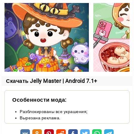
в супермаркеты, чтобы добавлять в трансляции
больше разнообразия продуктов — от необычных
желейных конфет до особенных блюд, таких как
матча-вафли и фо. Также вы можете погружаться в
мини-игры, такие как приготовление молочного чая,
чтобы заработать больше игровых ресурсов для
дальнейших улучшений.
Скачать Jelly Master | Android 7.1+
Особенности мода:
Разблокированы все украшения;
Вырезана реклама.