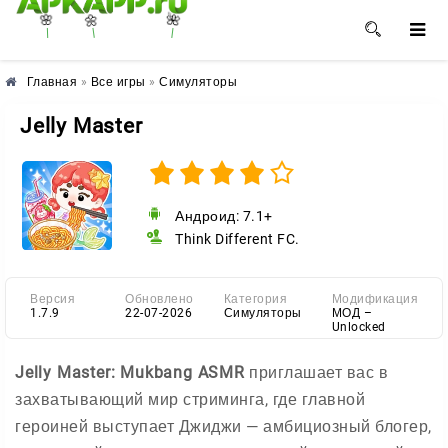
🌺
🌼
🌸
Главная
»
Все игры
»
Симуляторы
Jelly Master
Андроид: 7.1+
Think Different FC.
Версия
Обновлено
Категория
Модификация
1.7.9
22-07-2026
Симуляторы
МОД –
Unlocked
Jelly Master: Mukbang ASMR
приглашает вас в
захватывающий мир стриминга, где главной
героиней выступает Джиджи — амбициозный блогер,