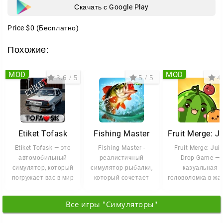
Скачать с Google Play
Price
$0
(Бесплатно)
Похожие:
MOD
MOD
3.6 / 5
5 / 5
4 
Etiket Tofask
Fishing Master
Etiket Tofask — это
Fishing Master -
Fruit Merge: Jui
автомобильный
реалистичный
Drop Game —
симулятор, который
симулятор рыбалки,
казуальная
погружает вас в мир
который сочетает
головоломка в жа
тюнинга и уличных
расслабляющую
merge от студи
гонок на
атмосферу и азарт
Brave HK Limited
Все игры "Симуляторы"