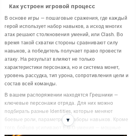
Как устроен игровой процесс
В основе игры — пошаговые сражения, где каждый
герой использует набор навыков, а исход многих
атак решают столкновения умений, или Clash. Во
время такой схватки стороны сравнивают силу
навыков, а победитель получает право провести
атаку. На результат влияют не только
характеристики персонажа, но и система монет,
уровень рассудка, тип урона, сопротивления цели и
состав всей команды.
В вашем распоряжении находятся Грешники —
ключевые персонажи отряда. Для них можно
подбирать разные Identities, которые меняют
боевые роли, параметры и наборы навыков. Кроме
▼
того, бойцов усиливают E.G.O-умения — мощные
способности с высокой ценой применения. Они