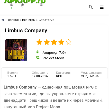
🌼
🌸
🌺
Главная
»
Все игры
»
Стратегии
Limbus Company
Андроид: 7.0+
Project Moon
Версия
Обновлено
Категория
Модификация
1.57.1
07-08-2026
RPG
МОД - Меню
Limbus Company
— одиночная пошаговая RPG с
гача-элементами, где вы управляете отрядом из
двенадцати Грешников и ведете их через мрачный,
запутанный мир Project Moon.