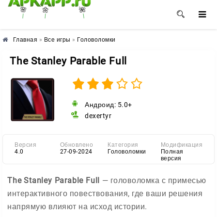
🌸
🌺
🌼
Главная
»
Все игры
»
Головоломки
The Stanley Parable Full
Андроид: 5.0+
dexertyr
Версия
Обновлено
Категория
Модификация
4.0
27-09-2024
Головоломки
Полная
версия
The Stanley Parable Full
— головоломка с примесью
интерактивного повествования, где ваши решения
напрямую влияют на исход истории.