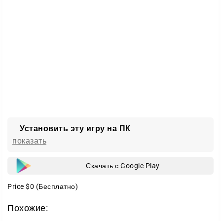
последствиях. Каждое прохождение открывает
новый поворот, а финал зависит только от того,
насколько вы готовы идти против воли рассказчика.
Установить эту игру на ПК
показать
Скачать с Google Play
Price
$0
(Бесплатно)
Похожие: