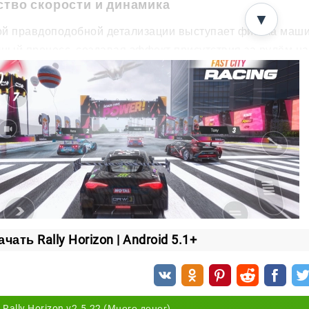
ство скорости и динамика
▼
й правдоподобной детализации выступает физика машин
чный процесс, создавая эффект присутствия за рулём н
ние скорости, столкновение с бортом, и отработка под
ально детально, добавляя напряжение каждому заезду.
y Horizon вы сможете не только кататься, но и выражать
биля. Выбирайте цвет, обновляйте детали и настраивай
ебя" и занимать призовые места.
чать Rally Horizon | Android 5.1+
Rally Horizon v2.5.22 (Много денег)