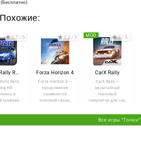
(Бесплатно)
Похожие:
MOD
2.7 / 5
3.2 / 5
3 / 5
World Rally Racing HD
Forza Horizon 4
CarX Rally
orld Rally
Forza Horizon 4 —
CarX Rally —
ing HD
продолжение
масштабный
лнены в
знаменитой
гоночный
й графике,
гоночной серии,
симулятор для тех,
 эти ралли
которое
кто живёт
ют ряд
распахивает перед
скоростью,
Все игры "Гонки"
муществ.
игроками целую
дрифтом и
азартом заездов