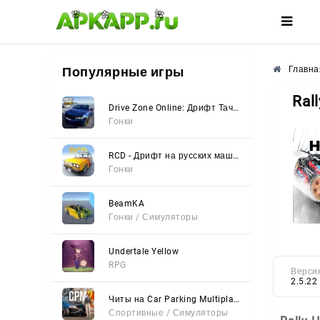
🌸
🌺
🌼
Популярные игры
Главна
Ral
Drive Zone Online: Дрифт Тачки
Гонки
RCD - Дрифт на русских машинах
Гонки
BeamKA
Гонки / Симуляторы
Undertale Yellow
RPG
Верси
2.5.22
Читы на Car Parking Multiplayer 2 (Все открыто, Мод-Меню)
Спортивные / Симуляторы