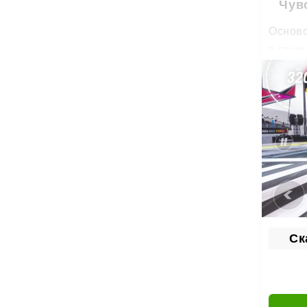
Чув
Осново
в гоно
измене
максим
В Rall
автомо
"под с
Ска