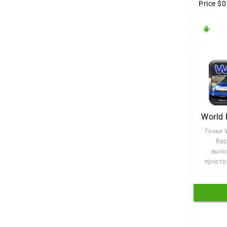
Price
$0
Гонки W
Rac
выпо
просто
однако
име
преи