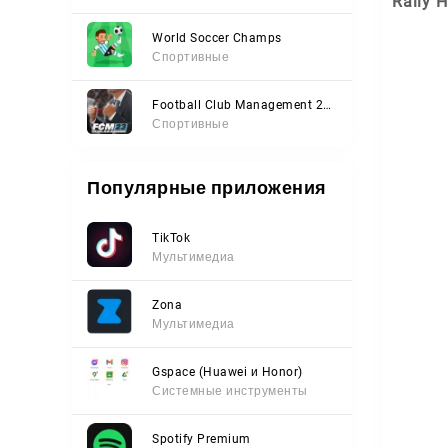
Rally 
World Soccer Champs
Спортивные
Football Club Management 2023
Спортивные
Популярные приложения
TikTok
Мультимедиа
Zona
Мультимедиа
Gspace (Huawei и Honor)
Системные инструменты
Spotify Premium