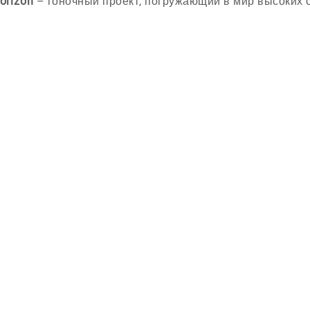
Horizon
– гоночный проект, погружающий в мир высоких с