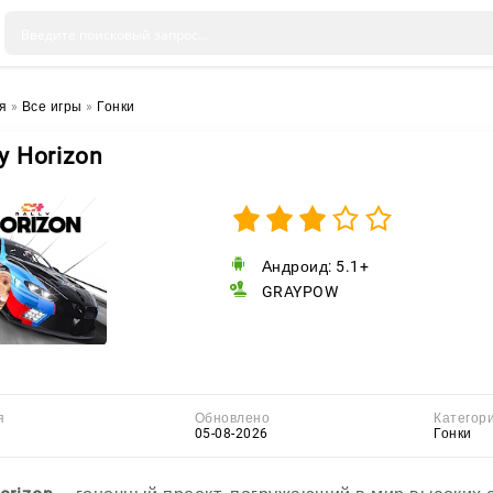
я
»
Все игры
»
Гонки
ly Horizon
Андроид: 5.1+
GRAYPOW
я
Обновлено
Категор
05-08-2026
Гонки