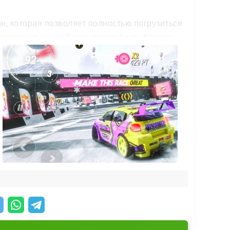
, которая позволяет полностью погрузиться
астоящего раллийного автомобиля. Каждое
вески по ухабистым участкам ощущается
 свою индивидуальность через настройку
те характеристики, чтобы создать автомобиль