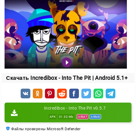
чем раньше. Немного сырого звучания, и вот вы
будто играете на концерте подземного оркестра.
Возможность смешивать несочетаемое добавляет
глубину и вариативность. Каждый выход на сцену
превращается в уникальный и слегка жутковатый
спектакль.
Что добавили в последних обновлениях
Скачать Incredibox - Into The Pit | Android 5.1+
улучшенные анимации персонажей;
новые бонусы — «Eyes» и «Follow»;
яркая цветовая палитра: синий, магента и
оранжевый.
Incredibox - Into The Pit v0.5.7
APK
31.32 Mb
ARM7
ARM8
Файлы проверены Microsoft Defender