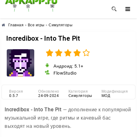
🌼
🌸
🌺
Главная
»
Все игры
»
Симуляторы
Incredibox - Into The Pit
Андроид: 5.1+
FlowStudio
Версия
Обновлено
Категория
Модификация
0.5.7
24-09-2024
Симуляторы
МОД
Incredibox - Into The Pit
— дополнение к популярной
музыкальной игре, где ритмы и качевый бас
выходят на новый уровень.