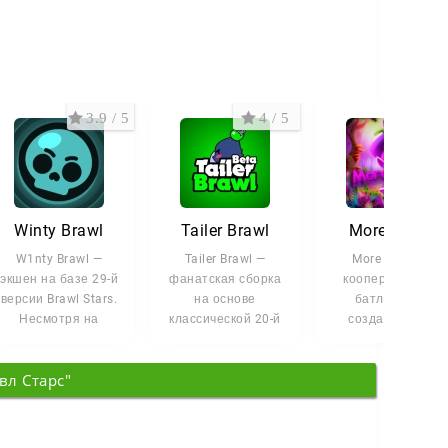
3.9 / 5
4 / 5
3.8 
Winty Brawl
Tailer Brawl
More Brawl
W1nty Brawl —
Tailer Brawl —
More Brawl —
экшен на базе 29-й
фанатская сборка
кооперативный
версии Brawl Stars.
на основе
батл-экшен,
Несмотря на
классической 20-й
созданный на
новизну, у проекта
версии Brawl Stars,
основе 29-й верси
уже собралась
ориентированная
Brawl Stars. Проек
вл Старс"
на