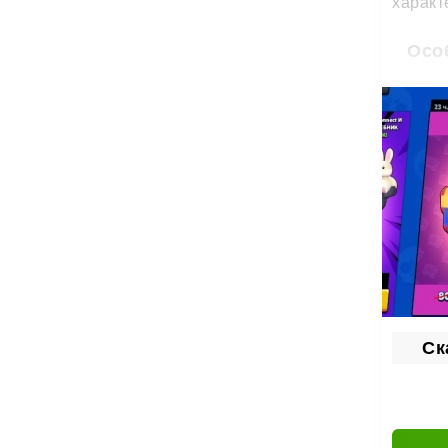
характ
Осо
Зн
До
Вс
Бе
Ск