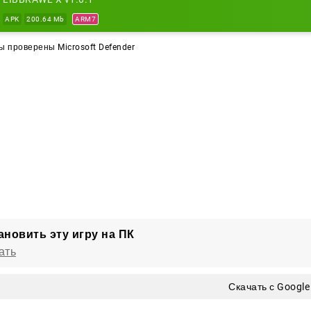
APK
200.64 Mb
ARM7
 проверены Microsoft Defender
ановить эту игру на ПК
ать
Скачать с Google