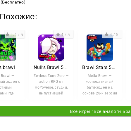
(Бесплатно)
Похожие:
4.4 / 5
4 / 5
4 / 5
s brawl
Null’s Brawl 56.274 с Клэнси и Берри
Brawl Stars 56.285.1 с Берри и Клэнси (28 сезон)
 Brawl —
Zenless Zone Zero —
Metla Brawl —
ый экшен с
action RPG от
кооперативный
откими
HoYoverse, студии,
батл-экшен на
ами, где
выпустившей
основе 28-й версии
ат зависит
Genshin Impact и
Brawl Stars, той
олько от
Honkai: Star
самой, где в игру
Все игры "Все аналоги Бра
ии, но и