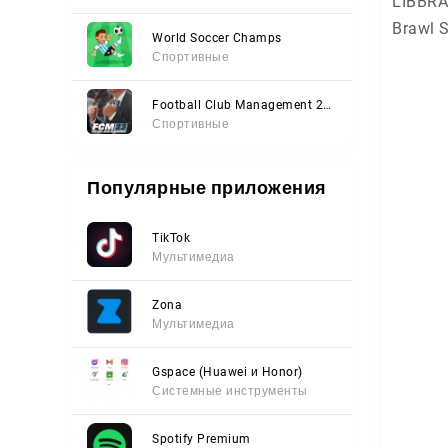
LIBBRA
Brawl S
World Soccer Champs
Спортивные
Football Club Management 2023
Спортивные
Популярные приложения
TikTok
Мультимедиа
Zona
Мультимедиа
Gspace (Huawei и Honor)
Системные инструменты
Spotify Premium