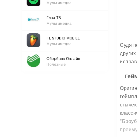
Мультимедиа
Глаз ТВ
Мультимедиа
FL STUDIO MOBILE
Мультимедиа
Судя п
других
Сбербанк Онлайн
исправ
Полезные
Гей
Оригин
геймпл
стычек
класси
“Броуб
преиму