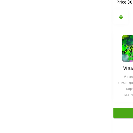
Price
$0
Viru
Virus
командн
кор
матч
результ
не т
реакц