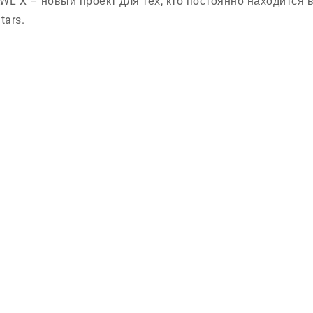
WL X – новый проект для тех, кто постоянно находится
tars.