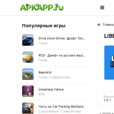
🌸
🌺
🌼
Популярные игры
Главна
LIB
Drive Zone Online: Дрифт Тачки
Гонки
RCD - Дрифт на русских машинах
Гонки
BeamKA
Гонки / Симуляторы
Undertale Yellow
RPG
Верси
1.0.1
Читы на Car Parking Multiplayer 2 (Все открыто, Мод-Меню)
Спортивные / Симуляторы