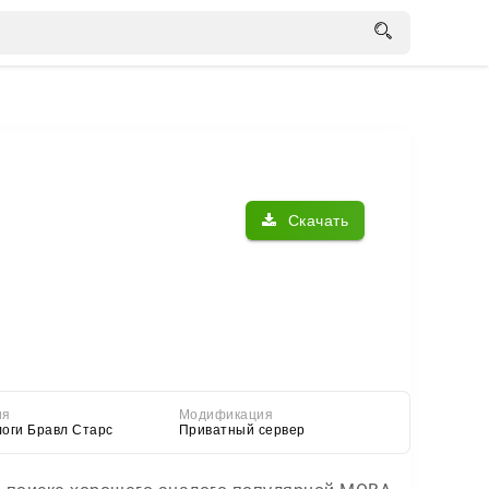
Скачать
ия
Модификация
логи Бравл Старс
Приватный сервер