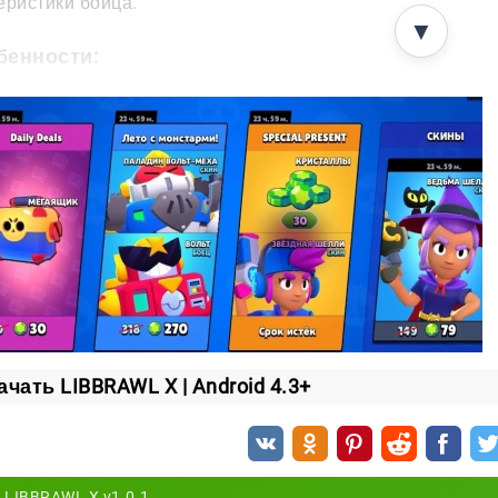
еристики бойца.
▼
бенности:
акомые режимы и крутые призы за победу;
ступ к самым ценным наградам;
е бравлеры;
сплатные VIP-ы.
ачать LIBBRAWL X | Android 4.3+
LIBBRAWL X v1.0.1