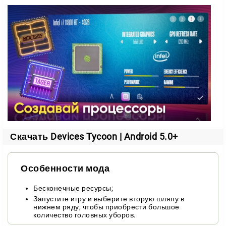
смарт-часы;
ноутбуки;
наушники;
процессоры для компьютеров;
операционные системы.
Каждую деталь вы настраиваете под себя. В вашем
распоряжении более 10 000 функций, так что
простор для экспериментов огромен.
Настройка характеристик
Скачать Devices Tycoon | Android 5.0+
При сборке устройства вы определяете все
Особенности мода
ключевые параметры:
размер и цвет корпуса;
Бесконечные ресурсы;
Запустите игру и выберите вторую шляпу в
особенности экрана;
нижнем ряду, чтобы приобрести большое
количество головных уборов.
мощность процессора;