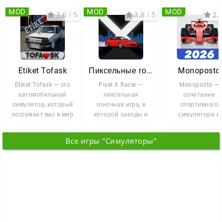
Другие улучшения:
MOD
MOD
MOD
3.6 / 5
3.8 / 5
2.9
выше производительность на HDD и медленных SSD;
корректное отображение маршрута на мини-карте;
запуск фейерверков в Sunset City в честь обновления.
Etiket Tofask
Пиксельные гонки
Monoposto
Etiket Tofask — это
Pixel X Racer —
Monoposto —
автомобильный
пиксельная
сочетание
симулятор, который
гоночная игра, в
спортивного
погружает вас в мир
которой заезды и
симулятора и
тюнинга и уличных
тюнинг связаны куда
гоночной аркад
гонок на
сильнее, чем
для тех, кто люб
Все игры "Симуляторы"
скорость и