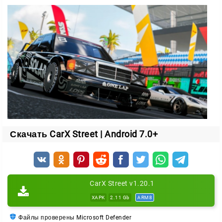
уличных гонок
Игра предлагает гонки в двух форматах:
заезды против опытных стритрейсеров на машинах
высокого класса;
скоростная езда с акцентом на дрифт и эффектное
прохождение крутых поворотов.
Особенности
Побеждать здесь непросто, но реально. Нужны
Скачать CarX Street | Android 7.0+
навыки пилота и грамотная настройка автомобиля.
Перед каждым заездом вы меняете ключевые узлы
транспорта:
CarX Street v1.20.1
двигатель и коробку передач;
XAPK
2.11 Gb
ARM8
элементы кузова через тюнинг;
Файлы проверены Microsoft Defender
заправку автомобиля;