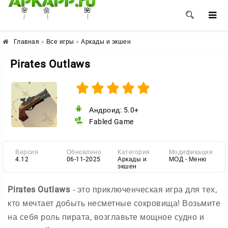
🌼
🌺
🌸
Главная
»
Все игры
»
Аркады и экшен
Pirates Outlaws
Андроид: 5.0+
Fabled Game
Версия
Обновлено
Категория
Модификация
4.12
06-11-2025
Аркады и
МОД - Меню
экшен
Pirates Outlaws
- это приключенческая игра для тех,
кто мечтает добыть несметные сокровища! Возьмите
на себя роль пирата, возглавьте мощное судно и