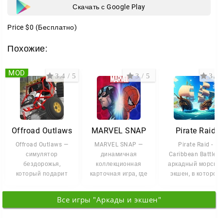
Скачать с Google Play
Price
$0
(Бесплатно)
Похожие:
MOD
3.4 / 5
3 / 5
3.3
Offroad Outlaws
MARVEL SNAP
Pirate Raid
Offroad Outlaws —
MARVEL SNAP —
Pirate Raid -
симулятор
динамичная
Caribbean Battle
бездорожья,
коллекционная
аркадный морск
который подарит
карточная игра, где
экшен, в которо
вам опыт настоящих
вы собираете
игрок берет по
экстремальных
команду из героев и
управление
Все игры "Аркады и экшен"
заездов.
злодеев