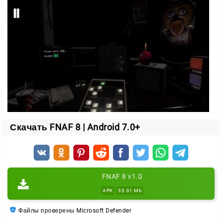
Шансы дотянуть до утра повышает возможность
прятаться в шкафах. Замрите, переждите опасность
— и двигайтесь дальше.
Фонарик в тёмной комнате тоже на вашей стороне.
Свети туда, откуда ждёшь удара, и не упускай ни
одного движения.
Скачать FNAF 8 | Android 7.0+
FNAF 8 v1.0
APK
33.61 Mb
Файлы проверены Microsoft Defender