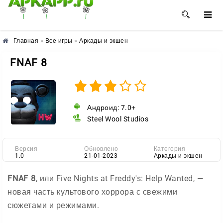
🌺
🌼
🌸
Главная
»
Все игры
»
Аркады и экшен
FNAF 8
Андроид: 7.0+
Steel Wool Studios
Версия
Обновлено
Категория
1.0
21-01-2023
Аркады и экшен
FNAF 8
, или Five Nights at Freddy's: Help Wanted, —
новая часть культового хоррора с свежими
сюжетами и режимами.