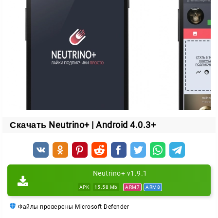
активности:
like4like
— пользователи ставят лайки друг другу;
follow4follow
— оформляют взаимные подписки;
comment4comment
— помогают набирать
комментарии.
За выполнение заданий начисляются монеты. Их
можно использовать, чтобы заказать активность для
собственного Instagram-аккаунта. Такой подход
позволяет постепенно увеличивать видимость
Скачать Neutrino+ | Android 4.0.3+
профиля и поддерживать интерес к публикациям.
Основные возможности
Neutrino+ v1.9.1
увеличение числа подписчиков;
APK
15.58 Mb
ARM7
ARM8
накрутка лайков и комментариев через внутреннюю
систему заданий;
Файлы проверены Microsoft Defender
поддержка нескольких аккаунтов;