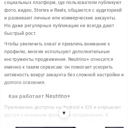
социальных платформ, где пользователи публикуют
фото, видео, Stories и Reels, общаются с аудиторией
и развивают личные или коммерческие аккаунты.
Но даже регулярные публикации не всегда дают
быстрый рост.
Чтобы увеличить охват и привлечь внимание к
профилю, многие используют дополнительные
инструменты продвижения. Neutrino+ относится
именно к таким сервисам: он помогает ускорить
активность вокруг аккаунта без сложной настройки и
долгого освоения.
Как работает Neutrino+
Приложение доступно на Android и iOS и открывает
▼
доступ к основным функциям продвижения. В
основе сервиса лежит знакомая механика взаимной