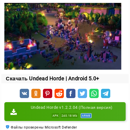
Столкновения с паладинами короля Беневиктора
Пополнение войска прямо во время боя
Задача непростая. На пути встанут и простые
селяне, и могучие паладины. Но с каждым павшим
врагом ваша орда становится сильнее, а главная
цель — добраться до самого короля паладинов.
Скачать Undead Horde | Android 5.0+
Undead Horde v1.2.2.04 (Полная версия)
APK
240.18 Mb
ARM8
Файлы проверены Microsoft Defender