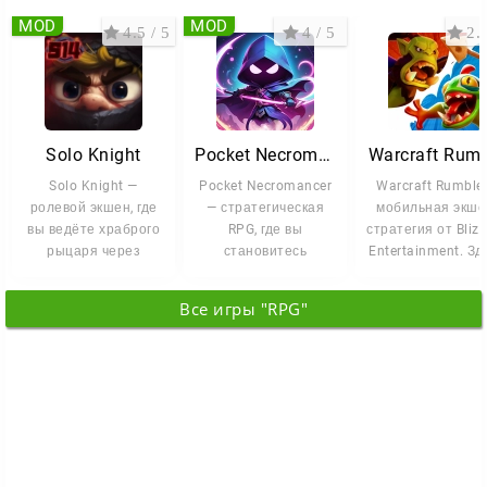
MOD
MOD
4.5 / 5
4 / 5
2.3
Solo Knight
Pocket Necromancer
Warcraft Rum
Solo Knight —
Pocket Necromancer
Warcraft Rumble
ролевой экшен, где
— стратегическая
мобильная экше
вы ведёте храброго
RPG, где вы
стратегия от Bliz
рыцаря через
становитесь
Entertainment. Зд
мрачные
могущественным
миниатюрные
подземелья. Ваша
некромантом,
версии
Все игры "RPG"
цель —
поднимающим