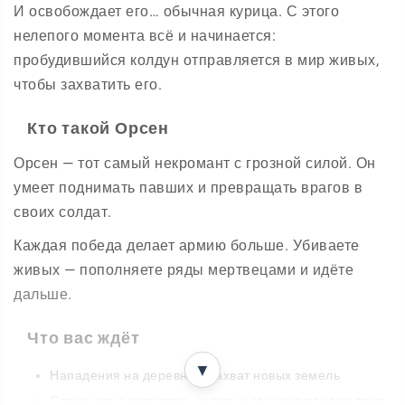
И освобождает его… обычная курица. С этого
нелепого момента всё и начинается:
пробудившийся колдун отправляется в мир живых,
чтобы захватить его.
Кто такой Орсен
Орсен — тот самый некромант с грозной силой. Он
умеет поднимать павших и превращать врагов в
своих солдат.
Каждая победа делает армию больше. Убиваете
живых — пополняете ряды мертвецами и идёте
дальше.
Что вас ждёт
▼
Нападения на деревни и захват новых земель
Сражения с жителями, которые защищают свои дома