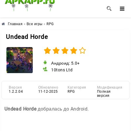
🌺
🌼
🌸
Главная
»
Все игры
»
RPG
Undead Horde
Андроид: 5.0+
10tons Ltd
Версия
Обновлено
Категория
Модификация
1.2.2.04
11-12-2025
RPG
Полная
версия
Undead Horde
добралась до Android.