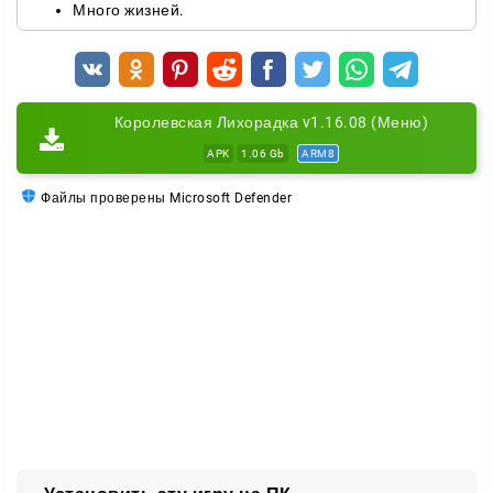
несокрушимую оборону и проверьте свои
Много жизней.
стратегические навыки в
Kingdom Rush Vengeance
.
Королевская Лихорадка v1.16.08 (Меню)
APK
1.06 Gb
ARM8
Файлы проверены Microsoft Defender