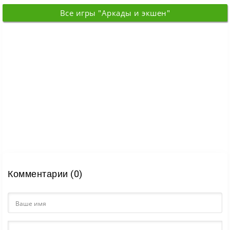
которое переносит
оборонять
пассивном
Все игры "Аркады и экшен"
Комментарии (0)