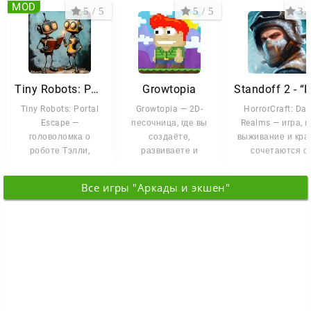
MOD
5 / 5
5 / 5
3.7
Tiny Robots: Portal Escape
Growtopia
Tiny Robots: Portal
Growtopia — 2D-
HorrorCraft: Dar
Escape —
песочница, где вы
Realms — игра, г
головоломка о
создаёте,
выживание и кр
роботе Тэлли,
развиваете и
сочетаются с
которому предстоит
исследуете миры,
настоящим
пройти через
ограниченные
хоррором. Вы
Все игры "Аркады и экшен"
десятки
только вашей