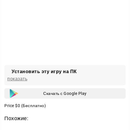
Помимо строительства, можно заняться
фермерством. Разбейте грядку и посадите семена,
собранные с разных растений. Так у вас появится
свой источник ресурсов прямо под рукой.
Установить эту игру на ПК
показать
Скачать с Google Play
Price
$0
(Бесплатно)
Похожие: