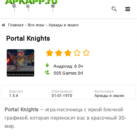
🌺
🌼
🌸
Главная
»
Все игры
»
Аркады и экшен
Portal Knights
Андроид: 6.0+
505 Games Srl
Версия
Обновлено
Категория
1.5.4
01-01-1970
Аркады и экшен
Portal Knights
— игра-песочница с яркой блочной
графикой, которая переносит вас в красочный 3D-
мир.