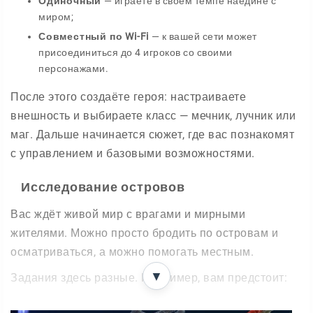
Одиночный
— играете в своём темпе наедине с
миром;
Совместный по Wi-Fi
— к вашей сети может
присоединиться до 4 игроков со своими
персонажами.
После этого создаёте героя: настраиваете
внешность и выбираете класс — мечник, лучник или
маг. Дальше начинается сюжет, где вас познакомят
с управлением и базовыми возможностями.
Исследование островов
Вас ждёт живой мир с врагами и мирными
жителями. Можно просто бродить по островам и
осматриваться, а можно помогать местным.
▼
Задания здесь разные. Например, вам предстоит:
починить Портал Рыцарей, собрав все кристальные