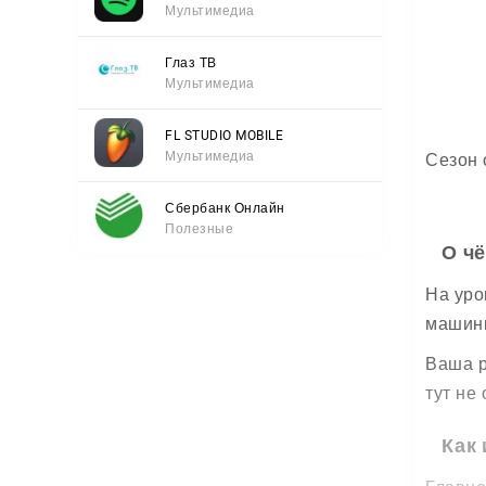
Мультимедиа
Глаз ТВ
Мультимедиа
FL STUDIO MOBILE
Мультимедиа
Сезон 
Сбербанк Онлайн
Полезные
О ч
На уро
машинк
Ваша р
тут не 
Как 