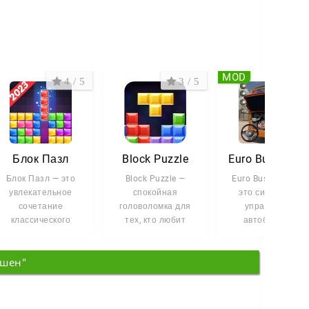
MOD
4 / 5
3 / 5
4 /
Блок Пазл
Block Puzzle
Euro Bus Driving 3D
Блок Пазл — это
Block Puzzle —
Euro Bus Driving —
увлекательное
спокойная
это симулятор
сочетание
головоломка для
управления
классического
тех, кто любит
автобусом, в
Tetris и задачек в
классический
котором вы возит
стиле Sudoku.
Тетрис, но без
пассажиров по
кшен"
Размещайте
спешки. Здесь
живописным