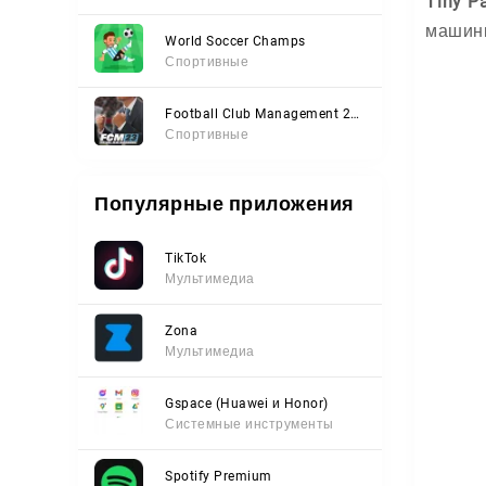
Tiny P
машин
World Soccer Champs
Спортивные
Football Club Management 2023
Спортивные
Популярные приложения
TikTok
Мультимедиа
Zona
Мультимедиа
Gspace (Huawei и Honor)
Системные инструменты
Spotify Premium