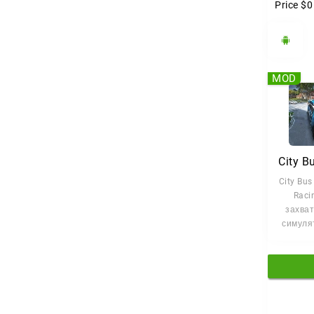
Price
$0
MOD
City Bus
Raci
захва
симуля
вождени
гд