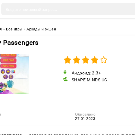
я
»
Все игры
»
Аркады и экшен
y Passengers
Андроид: 2.3+
SHAPE MINDS UG
я
Обновлено
27-01-2023