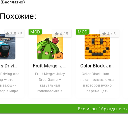
(Бесплатно)
Похожие:
MOD
MOD
3.5 / 5
4 / 5
4 / 5
City Bus Driving and Racing
Fruit Merge: Juicy Drop Game
Color Block Jam
 Driving and
Fruit Merge: Juicy
Color Block Jam —
ng — это
Drop Game —
яркая головоломка,
тывающий
казуальная
в которой нужно
тор в мире
головоломка в
перемещать
я и гонок,
жанре merge от
цветные блоки по
е вам
студии Brave HK
сетке и отправлять
Все игры "Аркады и э
Limited,