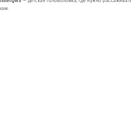
assengers
— детская головоломка, где нужно рассажива
кам.