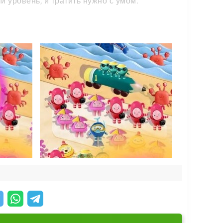
 уровень, и тратить нужно с умом.
ё и осталось про запас.
т между двумя одинаковыми, вытащите его —
. Чем чаще вы пользуетесь этой тактикой, тем
могите всем человечкам отправиться в