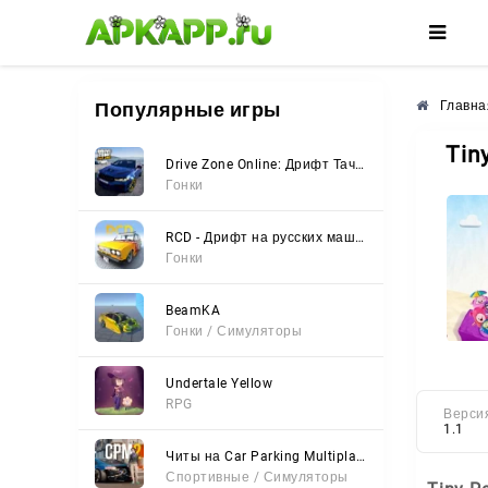
🌸
🌺
🌼
Популярные игры
Главна
Tin
Drive Zone Online: Дрифт Тачки
Гонки
RCD - Дрифт на русских машинах
Гонки
BeamKA
Гонки / Симуляторы
Undertale Yellow
RPG
Верси
1.1
Читы на Car Parking Multiplayer 2 (Все открыто, Мод-Меню)
Спортивные / Симуляторы