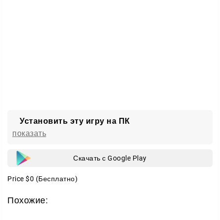
Зачем играть
Worms 4 сочетает простые правила и глубокую
тактику. Побеждайте соперников, прокачивайте
арсенал и поднимайтесь в рейтинге, чтобы ваша
команда стала лучшей.
Установить эту игру на ПК
показать
Скачать с Google Play
Price
$0
(Бесплатно)
Похожие: