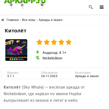
🌺
🌼
🌸
Главная
»
Все игры
»
Аркады и экшен
Китолёт
Андроид: 4.1+
Nickelodeon
Версия
Обновлено
Категория
3.1.1
26-11-2023
Аркады и экшен
Китолёт
(Sky Whale) — весёлая аркада от
Nickelodeon, где нарвал по имени Нарби
выпрыгивает из океана и летит в небо.