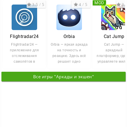
MOD
3.5 / 5
4 / 5
3.4
Flightradar24
Orbia
Cat Jump
Flightradar24 —
Orbia — яркая аркада
Cat Jump —
приложение для
на точность и
аркадный
отслеживания
реакцию. Здесь всё
платформер, где
самолётов в
решает одно
управляете мил
реальном времени.
нажатие в нужный
котёнком и
Вы видите рейсы на
момент: успели
забираетесь вс
Все игры "Аркады и экшен"
выше и выше.