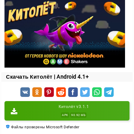
В небе полно странных предметов, и многие из них
работают как трамплин. Оттолкнитесь от них — и
полетите дальше:
пушистые тучи;
унитаз;
обезьянка;
боксёрская перчатка;
и другие безумные штуковины.
Скачать Китолёт | Android 4.1+
Осторожно: помехи
Не всё в небе на вашей стороне. Некоторые
предметы только мешают полёту — например,
Китолёт v3.1.1
мужское нижнее бельё, которое запутает Нарби и
APK
90.92 Mb
собьёт его с курса.
Файлы проверены Microsoft Defender
Бонусы и способности