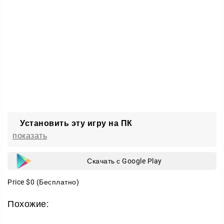
По пути герой собирает забавные способности. Они
дают дополнительный буст и помогают пролететь
ещё дальше, побивая ваши прошлые рекорды.
Простое управление, яркая картинка и куча нелепых
сюрпризов делают Китолёт отличным выбором для
коротких заходов в любую свободную минуту.
Установить эту игру на ПК
показать
Скачать с Google Play
Price
$0
(Бесплатно)
Похожие: