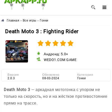
🌺
🌼
🌸
Главная
»
Все игры
»
Гонки
Death Moto 3 : Fighting Rider
Андроид: 5.0+
WEDO1.COM GAME
Версия
Обновлено
Категория
2.0.3
08-03-2024
Гонки
Death Moto 3
— аркадная мотогонка с упором не
только на скорость, но и на жёсткое противостояние
прямо на трассе.