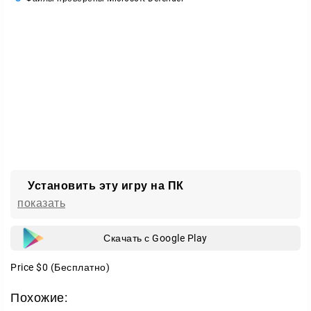
боевые бонусы, которые помогают вырваться
вперёд или сдержать соперников в нужный момент.
Что можно подбирать по пути
нитро-ускорители для резкого рывка вперёд;
ракеты для атаки соперников на дистанции;
ремонтные комплекты для восстановления;
золотые монеты и слитки как игровую награду.
Установить эту игру на ПК
Боевая система
показать
Атаки вблизи и на расстоянии
Скачать с Google Play
Одна из ключевых особенностей
Death Moto 3
—
Price
$0
(Бесплатно)
возможность атаковать соперников прямо во время
гонки. Если враг подходит слишком близко, можно
Похожие:
нанести удар холодным оружием и попытаться