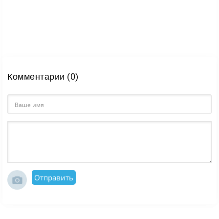
результат не одной удачной прямой, а полного
контроля над ситуацией.
Death Moto 3
подойдёт тем, кто любит аркадные
мотогонки с высоким темпом, опасной трассой и
возможностью решать исход заезда не только
Комментарии (0)
скоростью, но и давлением на соперников.
Отправить