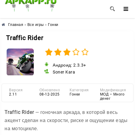
🌺
🌼
🌸
Главная
»
Все игры
»
Гонки
Traffic Rider
Андроид: 2.3.3+
Soner Kara
Версия
Обновлено
Категория
Модификация
2.11
08-12-2025
Гонки
МОД – Много
денег
Traffic Rider
— гоночная аркада, в которой весь
акцент сделан на скорости, риске и ощущении езды
на мотоцикле.