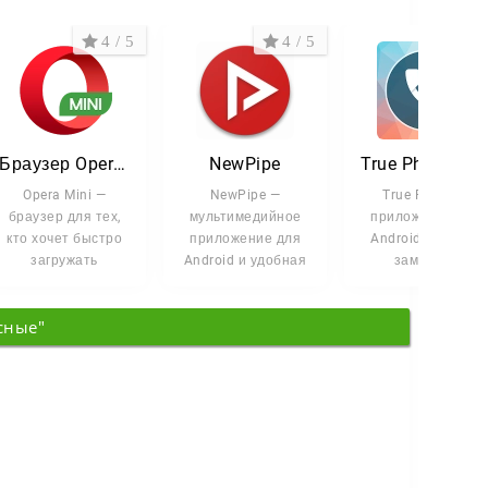
4 / 5
4 / 5
4 /
Браузер Opera Mini
NewPipe
True Phone Телефон, Конт
Opera Mini —
NewPipe —
True Phone —
браузер для тех,
мультимедийное
приложение для
кто хочет быстро
приложение для
Android, которое
загружать
Android и удобная
заменяет
страницы и не
альтернатива
стандартную
тратить лишний
стандартному
звонилку и
сные"
трафик. Он
клиенту
менеджер
контактов.