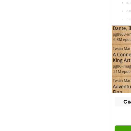
за
ав
ре
на
на
по
ко
бл
Хра
Все за
всю би
Ск
Поч
Cool R
страни