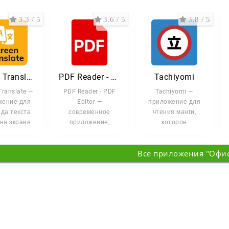
3.3 / 5
3.6 / 5
3.8 / 5
Screen Translate
PDF Reader - Читатель PDF
Tachiyomi
Translate —
PDF Reader - PDF
Tachiyomi —
жение для
Editor —
приложение для
да текста
современное
чтения манги,
на экране
приложение,
которое
droid-
которое сочетает в
подстраивается
ойства.
себе мощные
под ваши
Все приложения "Офи
каких
функции чтения,
привычки. Здесь вы
найдёте