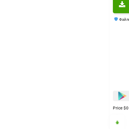
Настро
вам ре
Файлы
Price
$0