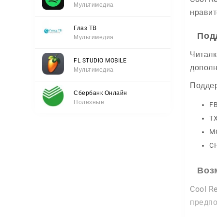
Мультимедиа
нравит
Глаз ТВ
Под
Мультимедиа
Читалк
FL STUDIO MOBILE
дополн
Мультимедиа
Подде
Сбербанк Онлайн
Полезные
FB
TX
MO
CH
Воз
Cool R
предпо