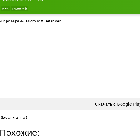
йте приложение под себя, перенесите книги на карту п
APK
14.66 Mb
жиме.
 проверены Microsoft Defender
Скачать с Google Pla
(Бесплатно)
Похожие: