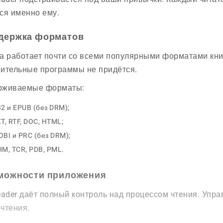
ся именно ему.
держка форматов
а работает почти со всеми популярными форматами книг
ительные программы не придётся.
рживаемые форматы:
2 и EPUB (без DRM);
T, RTF, DOC, HTML;
BI и PRC (без DRM);
M, TCR, PDB, PML.
можности приложения
eader даёт полный контроль над процессом чтения. Упр
чтения.