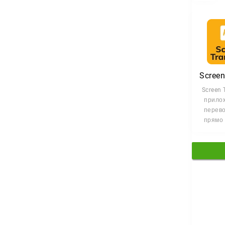
Screen 
прило
перево
прямо 
An
устр
Ни