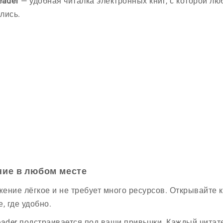
eader
— удобная читалка электронных книг, с которой люб
лись.
ние в любом месте
ение лёгкое и не требует много ресурсов. Открывайте к
, где удобно.
eader подстраивается под ваши привычки. Каждый читател