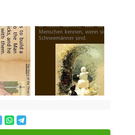
ы освобождаете память устройства и держите
астройками. Вы сами решаете, как листать