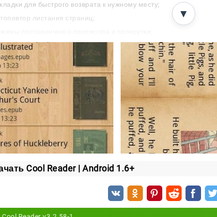
кладки для быстрого возврата к нужному месту;
▼
топовтор листания страниц;
жимы постраничного просмотра и прокрутки;
страиваемые действия по тап-зонам экрана;
страиваемые действия кнопок;
иск текста по книге;
пирование выделенного фрагмента в буфер обмена;
окировка трекбола и сенсорного экрана.
нение книг
писи и документы можно переносить на SD-карту. Так в
блиотеку в одном месте.
ачать Cool Reader | Android 1.6+
ему стоит установить
eader сочетает широкую поддержку форматов с гибкими н
цы и какие кнопки за что отвечают.
Cool Reader v3.2.58-1