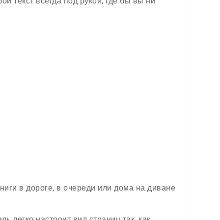
ой текст всегда под рукой, где бы вы ни
ниги в дороге, в очереди или дома на диване
ь легко настроит вид страниц так, как