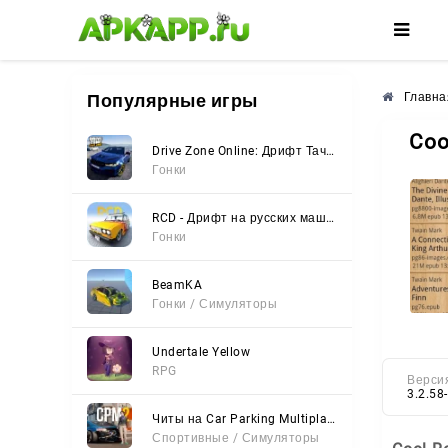
🌸
🌺
🌼
Популярные игры
Главна
Coo
Drive Zone Online: Дрифт Тачки
Гонки
RCD - Дрифт на русских машинах
Гонки
BeamKA
Гонки / Симуляторы
Undertale Yellow
RPG
Верси
3.2.58
Читы на Car Parking Multiplayer 2 (Все открыто, Мод-Меню)
Спортивные / Симуляторы