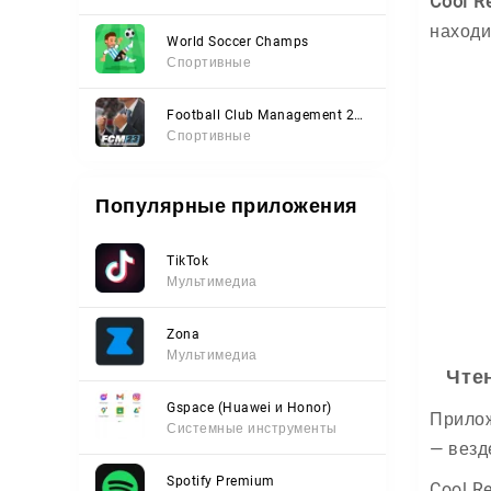
Cool R
находи
World Soccer Champs
Спортивные
Football Club Management 2023
Спортивные
Популярные приложения
TikTok
Мультимедиа
Zona
Мультимедиа
Чте
Gspace (Huawei и Honor)
Прилож
Системные инструменты
— везде
Spotify Premium
Cool R