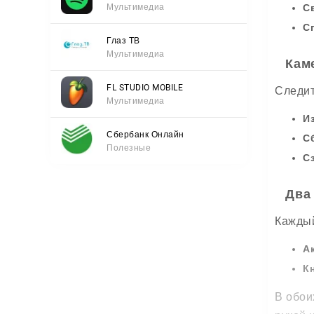
Мультимедиа
С
С
Глаз ТВ
Мультимедиа
Кам
FL STUDIO MOBILE
Следит
Мультимедиа
И
Сбербанк Онлайн
С
Полезные
С
Два
Каждый
А
К
В обои