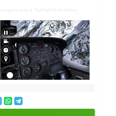
корять небо в TheFlight Gold Edition.