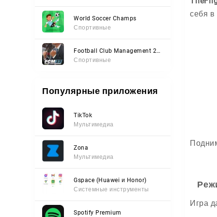
TheFlig
себя в
World Soccer Champs
Спортивные
Football Club Management 2023
Спортивные
Популярные приложения
TikTok
Мультимедиа
Подним
Zona
Мультимедиа
Gspace (Huawei и Honor)
Реж
Системные инструменты
Игра д
Spotify Premium