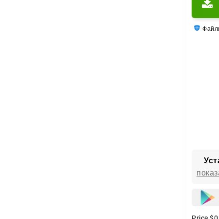
Файлы
Уст
показ
Price
$0