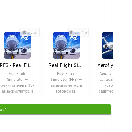
3 / 5
3.7 / 5
3.3 
RFS - Real Flight Simulator
Real Flight Simulator
Aerofly FS 2020
Real Flight
Real Flight
Aerofly FS 2020 —
Simulator —
Simulator (RFS) —
авиасимулятор, в
реалистичный 3D-
авиасимулятор, в
котором вы
авиасимулятор, в
котором вы
садитесь в кресло
котором вы
садитесь за
пилота и
садитесь за
штурвал
поднимаете
ры"
штурвал
гражданского
самолёт в небо.
настоящего
лайнера