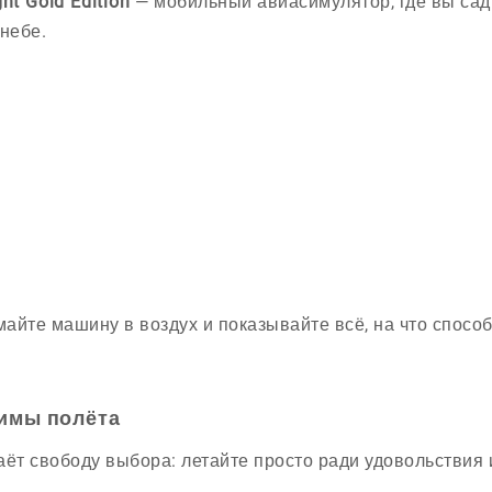
ht Gold Edition
— мобильный авиасимулятор, где вы сад
 небе.
айте машину в воздух и показывайте всё, на что спосо
имы полёта
аёт свободу выбора: летайте просто ради удовольствия 