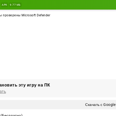
APK
9.77 Mb
 проверены Microsoft Defender
ановить эту игру на ПК
ать
Скачать с Google
(Бесплатно)