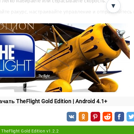
и легко набираете или сбрасываете скорость.
▼
йте ракурс, настраивайте управление и отправляйтесь по
чать TheFlight Gold Edition | Android 4.1+
TheFlight Gold Edition v1.2.2