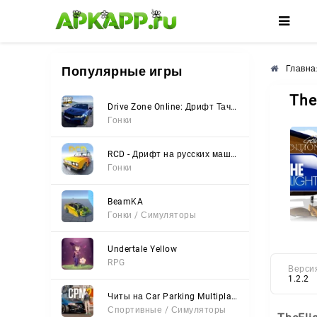
🌼
🌺
🌸
Популярные игры
Главна
The
Drive Zone Online: Дрифт Тачки
Гонки
RCD - Дрифт на русских машинах
Гонки
BeamKA
Гонки / Симуляторы
Undertale Yellow
RPG
Верси
1.2.2
Читы на Car Parking Multiplayer 2 (Все открыто, Мод-Меню)
Спортивные / Симуляторы