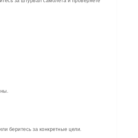
итесь за штурвал самолёта и проверяете
бны.
или беритесь за конкретные цели.