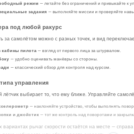
вободный режим
— летайте без ограничений и привыкайте к 
пециальные задания
— выполняйте миссии и проверяйте навы
ера под любой ракурс
ь за самолётом можно с разных точек, и вид переключае
з кабины пилота
— взгляд от первого лица за штурвалом.
боку
— удобно оценивать манёвры со стороны.
зади
— классический обзор для контроля над курсом.
 типа управления
 лётчик выбирает то, что ему ближе. Управляйте самолё
кселерометр
— наклоняйте устройство, чтобы выполнять повор
нопки и джойстик
— тот же контроль над поворотами и закрылк
х вариантах рычаг скорости остаётся на месте — справа 