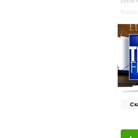
рукой 
Выбира
Ска