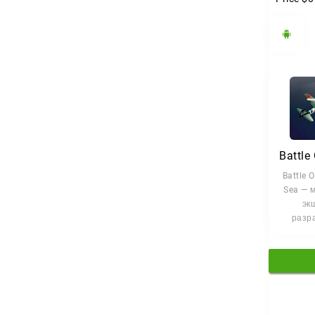
Battle 
Sea — 
эк
разр
Mo
Aliz
сади
шт