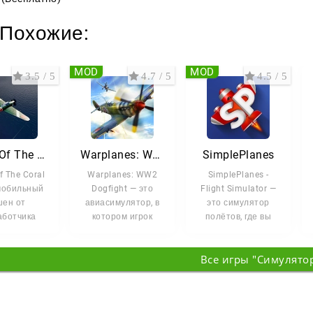
Похожие:
MOD
MOD
3.5 / 5
4.7 / 5
4.5 / 5
Battle Of The Coral Sea
Warplanes: WW2 Dogfight
SimplePlanes
Of The Coral
Warplanes: WW2
SimplePlanes -
мобильный
Dogfight — это
Flight Simulator —
шен от
авиасимулятор, в
это симулятор
аботчика
котором игрок
полётов, где вы
hammad
берёт под
сами
ade. Вы
контроль боевые
конструируете
Все игры "Симулято
тесь за
самолёты
самолёты, а
урвал