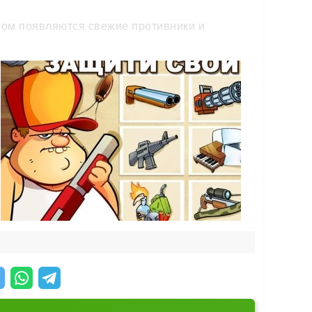
пом появляются свежие противники и
ять уровней на болото прилетают
ьную тактику.
тесь с другими игроками и отправляете
газине и использовать бустеры. Так каждая
увлекательный микс экшена и стратегии.
о до последнего.