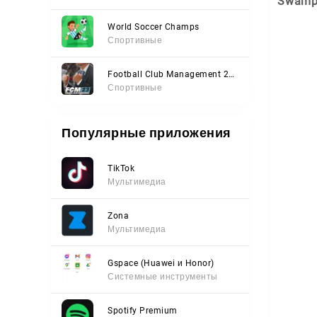
Swamp
World Soccer Champs
Спортивные
Football Club Management 2023
Спортивные
Популярные приложения
TikTok
Мультимедиа
Zona
Мультимедиа
Gspace (Huawei и Honor)
Системные инструменты
Spotify Premium