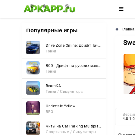
🌸
🌺
🌼
Популярные игры
Главна
Swa
Drive Zone Online: Дрифт Тачки
Гонки
RCD - Дрифт на русских машинах
Гонки
BeamKA
Гонки / Симуляторы
Undertale Yellow
RPG
Верси
4.8.1.0
Читы на Car Parking Multiplayer 2 (Все открыто, Мод-Меню)
Спортивные / Симуляторы