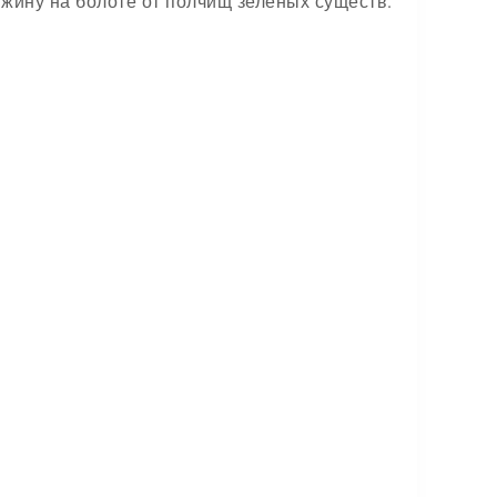
жину на болоте от полчищ зелёных существ.