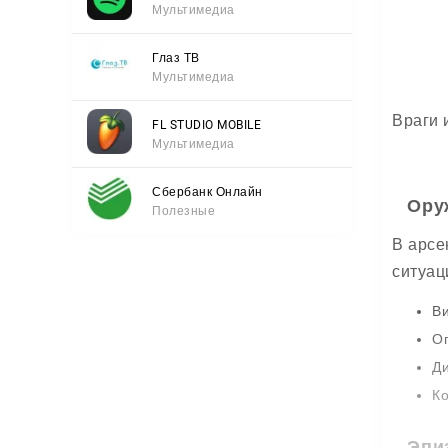
Мультимедиа
Глаз ТВ
Мультимедиа
Враги 
FL STUDIO MOBILE
Мультимедиа
Сбербанк Онлайн
Ору
Полезные
В арсе
ситуац
Ви
Ог
Ди
Ко
Эпи