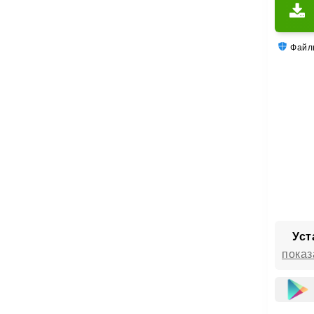
Файлы
Уст
показ