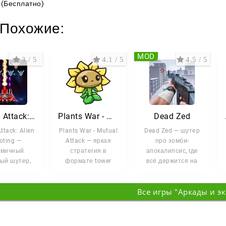
(Бесплатно)
Похожие:
MOD
3 / 5
4.1 / 5
4.5 / 5
Galaxy Attack: Alien Shooting
Plants War - Mutual Attack
Dead Zed
ttack: Alien
Plants War - Mutual
Dead Zed — шутер
oting —
Attack — яркая
про зомби-
амичный
стратегия в
апокалипсис, где
ый шутер,
формате tower
всё держится на
 не тратит
defense, где
одном: удержать
на долгий
растения снова
базу. Ваша задача
Все игры "Аркады и э
азгон
сдерживают
—