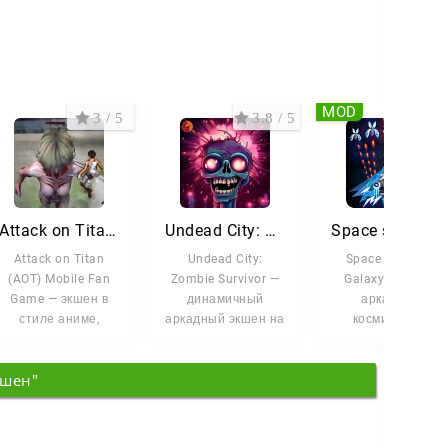
MOD
3 / 5
3.8 / 5
3 /
Attack on Titan AOT Mobile Fan
Undead City: Zombie Survivor
Space shooter - Galaxy at
Attack on Titan
Undead City:
Space shooter -
(AOT) Mobile Fan
Zombie Survivor —
Galaxy attack —
Game — экшен в
динамичный
аркадный
стиле аниме,
аркадный экшен на
космический
который
зомби-тематику. С
шутер,
переносит вас во
помощью магии и
построенный на
кшен"
вселенную
знакомой
классической