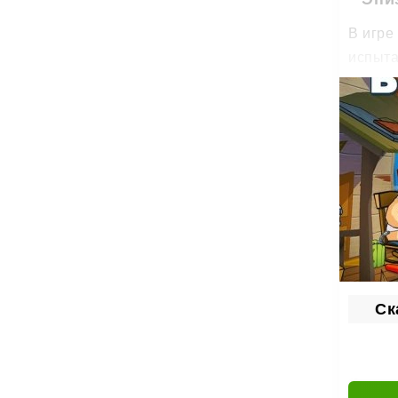
В игре
испыта
В конц
инопла
Мно
Кампан
монстр
Между 
следую
С таки
Ск
Выбира