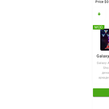
Price
$0
MOD
Galaxy A
Sho
дин
аркадн
который
время 
р