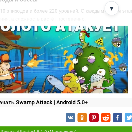
▼
 10 эпизодов и более 220 уровней. С каждым новым эта
ния, а сложность растёт постепенно.
е каждого эпизода вас ждёт битва с боссом. А каждые п
нетные тарелки — против них придётся продумать отдел
гопользовательский режим
ией дело не ограничивается. В мультиплеере вы сражае
ов на их сторону болота.
боями можно прокачивать оружие, докупать защиту в ма
щая волна даётся чуть легче.
м набором возможностей
Swamp Attack
превращается в 
ачать Swamp Attack | Android 5.0+
йте оружие, стройте оборону и удерживайте своё болот
Swamp Attack v4.8.1.0 (Много денег)