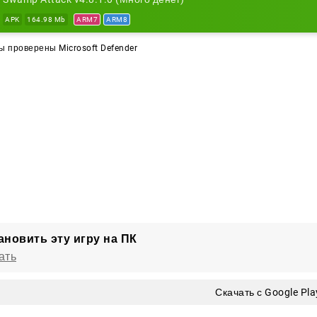
APK
164.98 Mb
ARM7
ARM8
 проверены Microsoft Defender
ановить эту игру на ПК
ать
Скачать с Google Pla