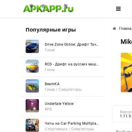
🌸
🌺
🌼
Популярные игры
Главна
Mik
Drive Zone Online: Дрифт Тачки
Гонки
RCD - Дрифт на русских машинах
Гонки
BeamKA
Гонки / Симуляторы
Undertale Yellow
RPG
Верси
1.11.5
Читы на Car Parking Multiplayer 2 (Все открыто, Мод-Меню)
Спортивные / Симуляторы