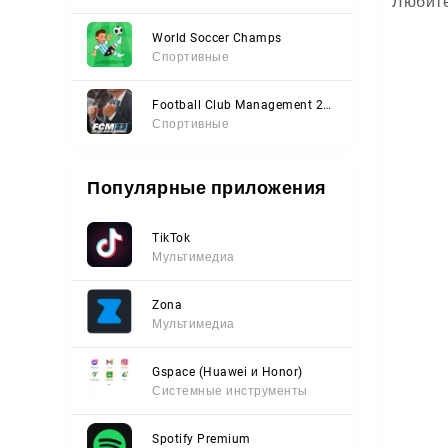
Любите
World Soccer Champs
Спортивные
Football Club Management 2023
Спортивные
Популярные приложения
TikTok
Мультимедиа
Zona
Мультимедиа
Gspace (Huawei и Honor)
Системные инструменты
Spotify Premium