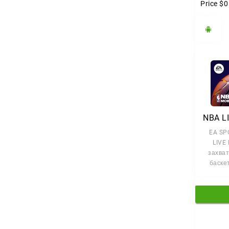
Price
$0
EA SP
LIVE 
захва
баске
сим
который