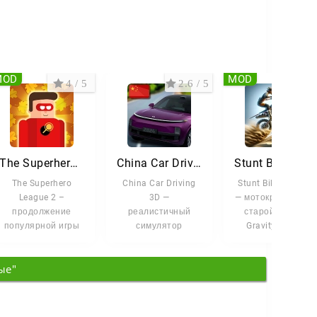
MOD
MOD
4 / 5
2.6 / 5
3.5 
The Superhero League 2
China Car Driving 3D
Stunt Bike Extreme
The Superhero
China Car Driving
Stunt Bike Extreme
League 2 –
3D —
— мотокросс в дух
продолжение
реалистичный
старой доброй
популярной игры
симулятор
Gravity Defied.
от Lion Studios,
вождения
Здесь вы
которая
китайских
испытываете
ые"
приглашает вас в
автомобилей.
навыки
мир
Сядьте за руль
машин