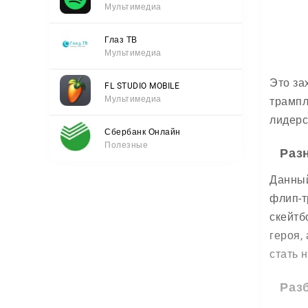
Мультимедиа
Глаз ТВ
Мультимедиа
Это за
FL STUDIO MOBILE
Мультимедиа
трампл
лидерс
Сбербанк Онлайн
Полезные
Раз
Данный
флип-т
скейтб
героя,
стать 
Раз