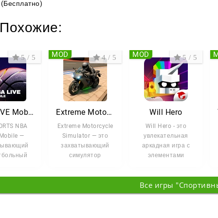
(Бесплатно)
Похожие:
MOD
MOD
5 / 5
4 / 5
5 / 5
NBA LIVE Mobile Баскетбол
Extreme Motorcycle Simulator
Will Hero
ORTS NBA
Extreme Motorcycle
Will Hero - это
Mobile —
Simulator — это
увлекательная
тывающий
захватывающий
аркадная игра с
тбольный
симулятор
элементами
улятор,
вождения
экшена, рогалика и
 позволяет
мотоцикла,
платформера, где
Все игры "Спортивн
вам
который открывает