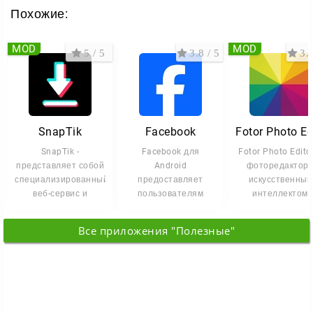
Похожие:
MOD
MOD
5 / 5
3.8 / 5
3.6
SnapTik
Facebook
SnapTik -
Facebook для
Fotor Photo Edito
представляет собой
Android
фоторедактор 
специализированный
предоставляет
искусственны
веб-сервис и
пользователям
интеллектом,
мобильное
комфортный доступ
который
приложение,
к социальной сети с
превращает
Все приложения "Полезные"
предназначенное
мобильных
обычные снимки