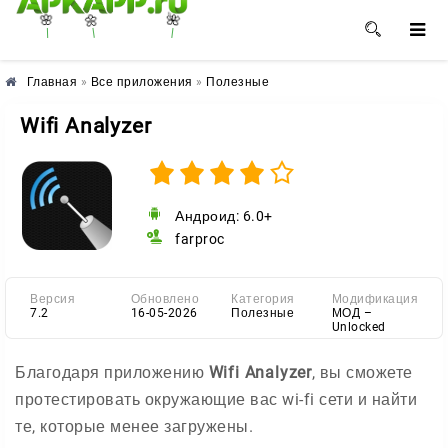
🌺
🌼
🌸
Главная
»
Все приложения
»
Полезные
Wifi Analyzer
Андроид: 6.0+
farproc
Версия
Обновлено
Категория
Модификация
7.2
16-05-2026
Полезные
МОД –
Unlocked
Благодаря приложению
Wifi Analyzer
, вы сможете
протестировать окружающие вас wi-fi сети и найти
те, которые менее загружены.