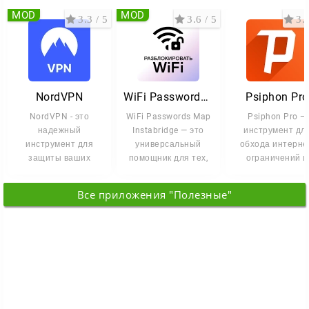
MOD
MOD
3.3 / 5
3.6 / 5
3.2
NordVPN
WiFi Passwords Instabridge
Psiphon Pro
NordVPN - это
WiFi Passwords Map
Psiphon Pro —
надежный
Instabridge — это
инструмент дл
инструмент для
универсальный
обхода интерне
защиты ваших
помощник для тех,
ограничений и
данных и
кто хочет всегда
свободного дост
обеспечения
оставаться на
к заблокиро...
Все приложения "Полезные"
конфиденциальности
в сети.