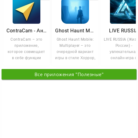
ContraCam - Антирадар
Ghost Haunt Mobile: Multiplayer
LIVE RUSSI
ContraCam – это
Ghost Haunt Mobile:
LIVE RUSSIA (Жизн
приложение,
Multiplayer – это
России) -
которое совмещает
очередной вариант
увлекательная
в себе функции
игры в стиле Хоррор,
онлайн-игра с
радар-детектора,
где вам нужно будет
открытым миро
спидометра и
которая позвол
Все приложения "Полезные"
вам