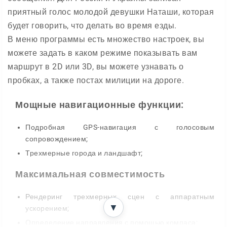
приятный голос молодой девушки Наташи, которая
будет говорить, что делать во время езды.
В меню программы есть множество настроек, вы
можете задать в каком режиме показывать вам
маршрут в 2D или 3D, вы можете узнавать о
пробках, а также постах милиции на дороге.
Мощные навигационные функции:
Подробная GPS-навигация с голосовым
сопровождением;
Трехмерные города и ландшафт;
Произношение названий улиц;
Максимальная совместимость
Информация о дорожном движении в режиме
реального времени (предоставляется в виде
Рендеринг трехмерных сцен с аппаратным
подписки);
▼
ускорением;
Динамическое сопровождение по полосам (Dynamic
Определение направления с помощью компаса;