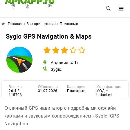
🌼
🌺
🌸
Главная
»
Все приложения
»
Полезные
Sygic GPS Navigation & Maps
Андроид: 4.1+
Sygic.
Версия
Обновлено
Категория
Модификация
26.4.2-
31-07-2026
Полезные
МОД –
115708
Unlocked
Отличный GPS навигатор с подробными офлайн
картами и звуковым сопровождением - Sygic: GPS
Navigation.