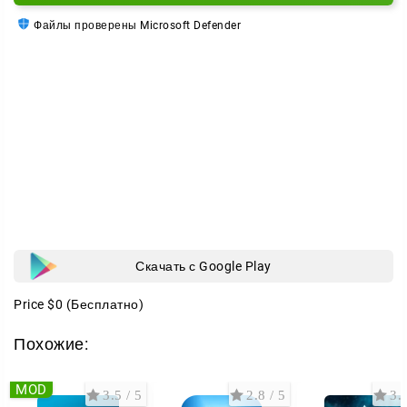
Навигация домой, по контактам, фотографиям с
Файлы проверены Microsoft Defender
геотегами, точкам интереса, почтовым индексам,
перекресткам или GPS-координатам.
Скачать с Google Play
Price
$0
(Бесплатно)
Похожие:
MOD
3.5 / 5
2.8 / 5
3.4