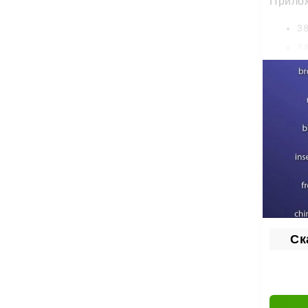
Прилож
38
34
64
та
36
Тво
Собери
композ
Хочешь
Therap
Ск