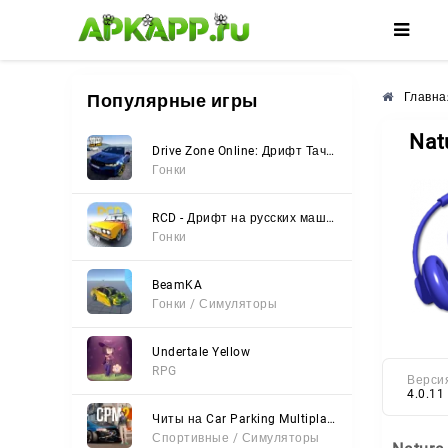
🌼
🌺
🌸
Популярные игры
Главна
Nat
Drive Zone Online: Дрифт Тачки
Гонки
RCD - Дрифт на русских машинах
Гонки
BeamKA
Гонки / Симуляторы
Undertale Yellow
RPG
Верси
4.0.11
Читы на Car Parking Multiplayer 2 (Все открыто, Мод-Меню)
Спортивные / Симуляторы