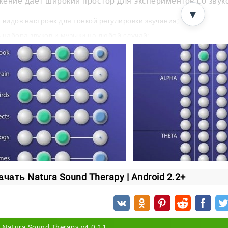
ение даёт широкий простор для экспериментов со звук
▼
 видов настроек для тонкой регулировки звучания;
 набора звуков и музыки на любой случай;
 режима бинауральных колебаний;
ймер обратного отсчёта, чтобы заснуть под любимый фон;
 слотов для сохранения готовых композиций.
я атмосфера под рукой
 идеальный звуковой фон один раз и сохрани его в сво
иция запустится в пару касаний.
 расслабиться после тяжёлого дня, помедитировать или
y подстроится под любой момент и поможет привести мы
ачать Natura Sound Therapy | Android 2.2+
Natura Sound Therapy v4.0.11