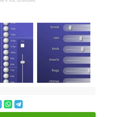
ом и настройками:
бодный слот. В следующий раз нужная
 мягко уснуть под шум дождя — Natura Sound
сли в порядок.