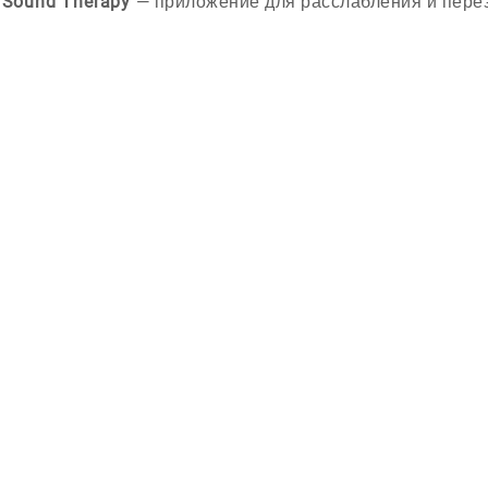
 Sound Therapy
— приложение для расслабления и перез