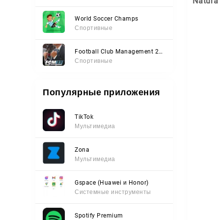
Natura
World Soccer Champs
Спортивные
Football Club Management 2023
Спортивные
Популярные приложения
TikTok
Мультимедиа
Zona
Мультимедиа
Gspace (Huawei и Honor)
Системные инструменты
Spotify Premium