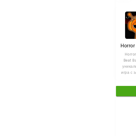
Horror
Beat B
уникал
игра с 
сражени
броса