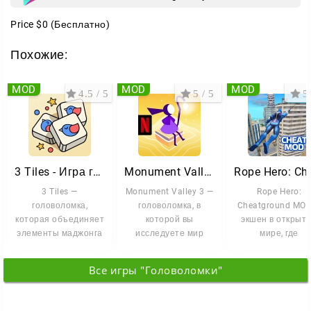
Price
$0
(Бесплатно)
Похожие:
MOD
MOD
MOD
4.5 / 5
5 / 5
5 
3 Tiles - Игра головоломка
Monument Valley 3
3 Tiles —
Monument Valley 3 —
Rope Hero:
головоломка,
головоломка, в
Cheatground MO
которая объединяет
которой вы
экшен в открыт
элементы маджонга
исследуете мир
мире, где
и механики на
оптических иллюзий
супергеройски
совпадение
и невозможной
способности
Все игры "Головоломки"
одинаковых
сочетаются с