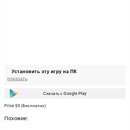
огонь;
лёд;
ветер;
скорость;
сила мысли.
Каждая способность меняет ход боя и превращает
схватку в настоящее шоу. Комбинируйте силы,
разгадывайте уровни и ведите Лигу к победе.
Установить эту игру на ПК
показать
Скачать с Google Play
Price
$0
(Бесплатно)
Похожие: