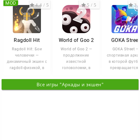
MOD
4.4 / 5
5 / 5
3.3
Ragdoll Hit
World of Goo 2
GOKA Stree
Ragdoll Hit: Бои
World of Goo 2 —
GOKA Street —
человечки —
продолжение
спортивная арка
динамичный экшен с
известной
в которой футб
ragdoll-физикой, в
головоломки, в
превращается 
котором каждая
которой
зрелищное и
драка выглядит
строительство снова
непредсказуем
Все игры "Аркады и экшен"
становится