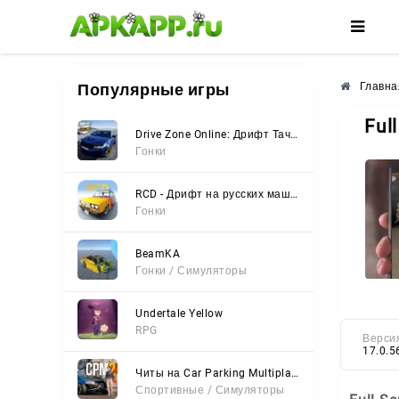
🌸
🌺
🌼
Популярные игры
Главна
Ful
Drive Zone Online: Дрифт Тачки
Гонки
RCD - Дрифт на русских машинах
Гонки
BeamKA
Гонки / Симуляторы
Undertale Yellow
RPG
Верси
17.0.5
Читы на Car Parking Multiplayer 2 (Все открыто, Мод-Меню)
Спортивные / Симуляторы