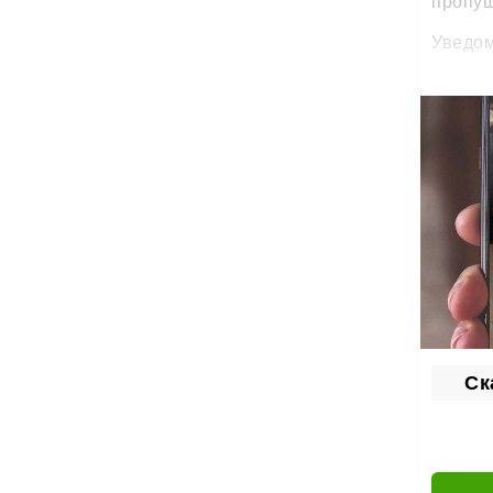
пропущ
Уведом
вх
ис
п
в
но
А ещё 
Нас
Внешни
оформ
Ска
вы
по