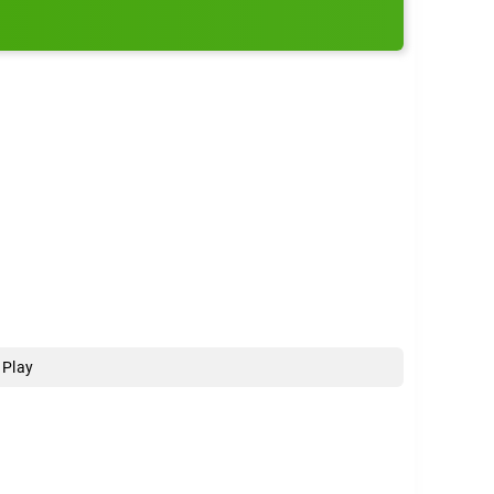
нящего вслух. Это удобно, когда телефон
днее. Настройте всё под себя один раз — и
 Play