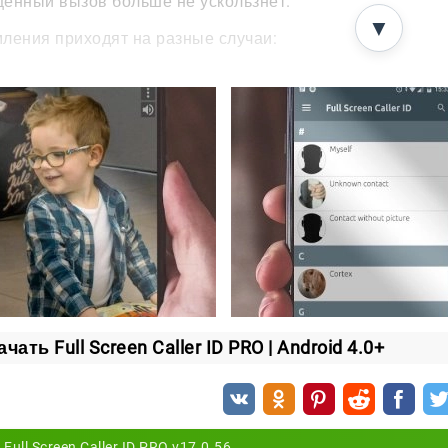
енный вызов больше не ускользнёт.
▼
ления приходят на разные случаи:
одящие звонки;
ходящие звонки;
ропущенные вызовы;
ходящие SMS;
вые письма на почте.
можно настроить отправку отчёта о звонках прямо на эл
тройка под себя
й вид экрана вызова легко подогнать под свой вкус. В
ления:
чать Full Screen Caller ID PRO | Android 4.0+
бор размера текста;
дбор цвета под свой стиль.
Full Screen Caller ID PRO v17.0.56