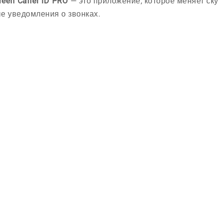
reen Caller ID PRO
— это приложение, которое меняет ск
е уведомления о звонках.