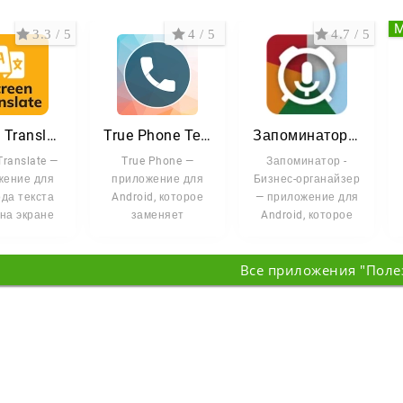
3.3 / 5
4 / 5
4.7 / 5
Screen Translate
True Phone Телефон, Контакты
Запоминатор - Бизнес-органайзер
Translate —
True Phone —
Запоминатор -
жение для
приложение для
Бизнес-органайзер
да текста
Android, которое
— приложение для
на экране
заменяет
Android, которое
droid-
стандартную
помогает держать
ойства.
звонилку и
под контролем
Все приложения "Поле
каких
менеджер
контактов.