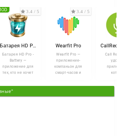
MOD
3.4 / 5
3.4 / 5
3 /
Батарея HD Pro - Battery
Wearfit Pro
CallRecorder (Запись звонков)
Батарея HD Pro -
Wearfit Pro —
Call Recorder —
Battery —
приложение-
удобное
приложение для
компаньон для
приложение,
тех, кто не хочет
смарт-часов и
которое
оставаться с
фитнес-браслетов.
записывает любы
разряженным
Оно связывает
телефонные
зные"
телефоном в
гаджет со
разговоры. Оно
само