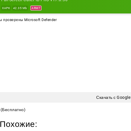
осовое объявление имён
XAPK
42.35 Mb
ARM7
 приятный бонус: приложение умеет произносить имя зво
 проверены Microsoft Defender
в кармане или сумке, а посмотреть на экран некогда.
 Screen Caller ID PRO
звонки становятся понятнее и нагля
йтесь с удовольствием каждый день.
Скачать с Google
(Бесплатно)
Похожие: