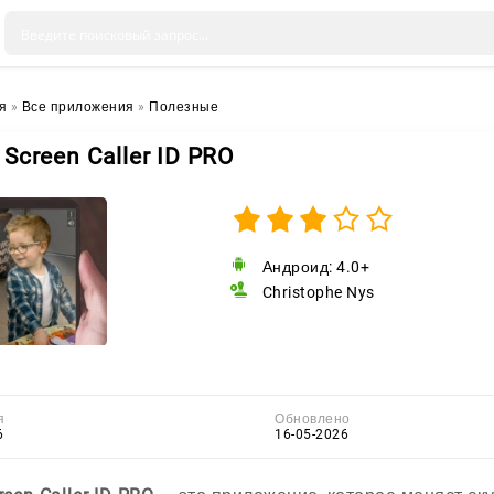
я
»
Все приложения
»
Полезные
l Screen Caller ID PRO
Андроид: 4.0+
Christophe Nys
я
Обновлено
6
16-05-2026