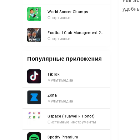
Full Sc
удобны
World Soccer Champs
Спортивные
Football Club Management 2023
Спортивные
Популярные приложения
TikTok
Мультимедиа
Zona
Мультимедиа
Gspace (Huawei и Honor)
Системные инструменты
Spotify Premium