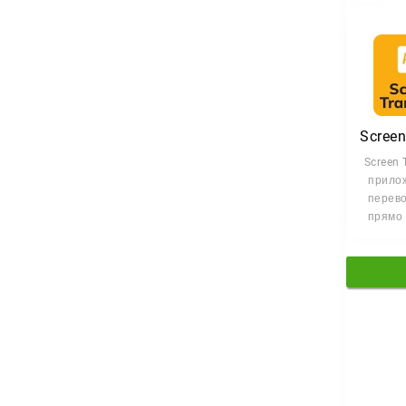
Screen 
прило
перево
прямо 
An
устр
Ни