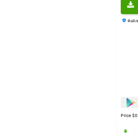
Гол
Есть и
Файлы
лежит 
С
Full
пользу
Price
$0