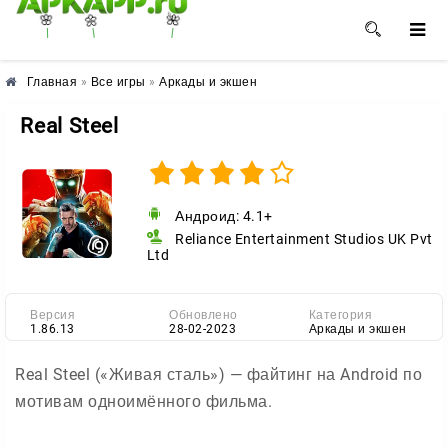
🌺
🌼
🌸
Главная
»
Все игры
»
Аркады и экшен
Real Steel
Андроид: 4.1+
Reliance Entertainment Studios UK Pvt
Ltd
Версия
Обновлено
Категория
1.86.13
28-02-2023
Аркады и экшен
Real Steel («Живая сталь») — файтинг на Android по
мотивам одноимённого фильма.