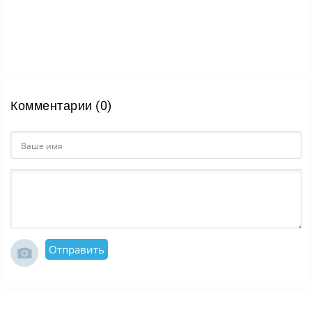
voices found Searching Audiences No audiences found
Searching Knowledge No knowledge found Сейчас
переработаю текст: сделаю его живее, чище по
структуре и сразу выдам готовую версию в нужном
формате. The SEO/AEO/GEO Rewriter Agent can help
you achieve consistent, high-quality outputs. Try it out
Комментарии (0)
or continue without an Agent. :root { --app-card-border-
color: var(--color-background-accent-blue); --app-card-
border-background-image: linear-gradient(var(--color-
background-surface-default),var(--color-background-
surface-default)), linear-gradient(var(--color-
background-accent-blue-mid)); --app-card-background:
linear-gradient(var(--color-background-accent-blue-
subtlest)); } SEO/AEO/GEO Rewriter Boost visibility by
Отправить
optimizing content for AI answers and traditional
search results Use View Сделай текст качественней,
оставив живой язык и не выдумывай файтов, нужно