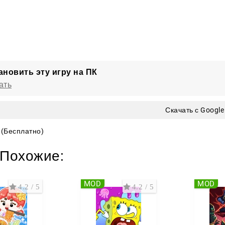
ановить эту игру на ПК
ать
Скачать с Google
(Бесплатно)
Похожие:
MOD
MOD
4.2 / 5
4.2 / 5