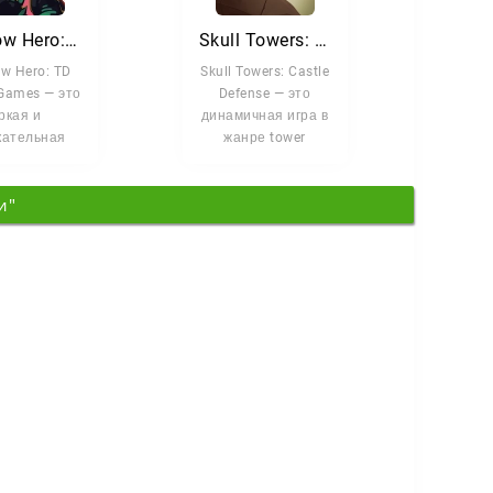
Shadow Hero: TD Offline Games
Skull Towers: Castle Defense
w Hero: TD
Skull Towers: Castle
 Games — это
Defense — это
ркая и
динамичная игра в
кательная
жанре tower
кадная
defense с видом от
атегия, в
первого лица.
и"
орой вам