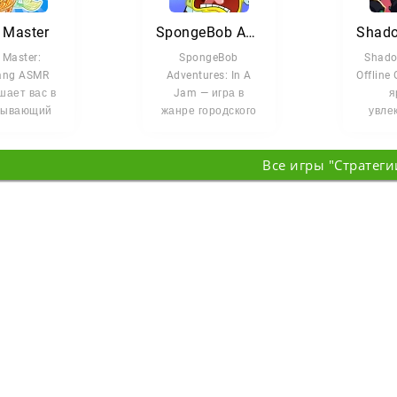
y Master
SpongeBob Adventures: In A Jam
y Master:
SpongeBob
Shado
ang ASMR
Adventures: In A
Offline
шает вас в
Jam — игра в
я
тывающий
жанре городского
увле
иминга, где
строительства.
ар
й героиней
Вместе с Губкой
стр
Все игры "Стратеги
Бобом и его
кот