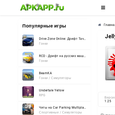
🌸
🌺
🌼
Популярные игры
Главна
Jel
Drive Zone Online: Дрифт Тачки
Гонки
RCD - Дрифт на русских машинах
Гонки
BeamKA
Гонки / Симуляторы
Undertale Yellow
RPG
Верси
1.25
Читы на Car Parking Multiplayer 2 (Все открыто, Мод-Меню)
Спортивные / Симуляторы