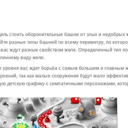
ель стоить оборонительные башни от злых и недобрых ж
йте разные типы башней по всему периметру, по котором
к вас ждут разные свойством желе. Определенный тип по
ленному виду желе.
е уровня вас ждет борьба с самым большим и главным ж
троений, так как малые сооружения будут мало эффекти
ую детскую графику с симпатичными персонажами, кото