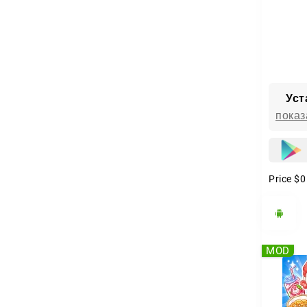
Уст
показ
Price
$0
MOD