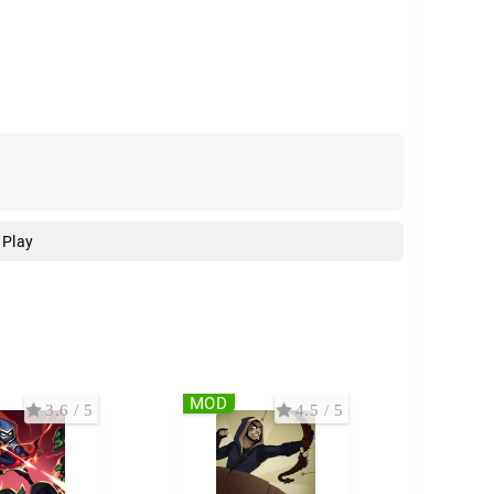
 Play
MOD
3.6 / 5
4.5 / 5