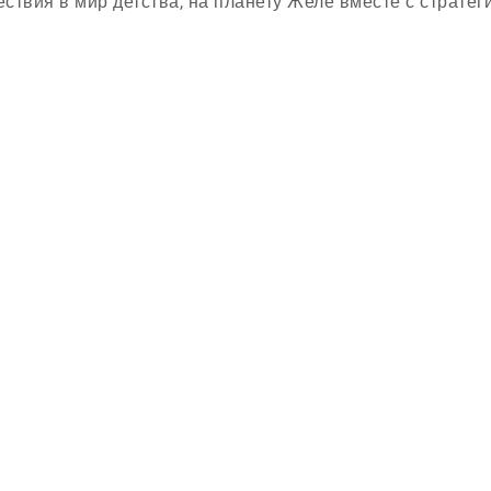
ствия в мир детства, на планету Желе вместе с стратеги