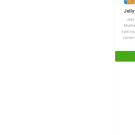
Jell
Jell
Mukb
пригла
захва
мир стр
главно