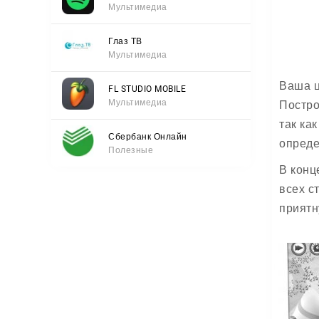
Мультимедиа
Глаз ТВ
Мультимедиа
Ваша ц
FL STUDIO MOBILE
Мультимедиа
Постро
так ка
Сбербанк Онлайн
опреде
Полезные
В конц
всех с
приятн