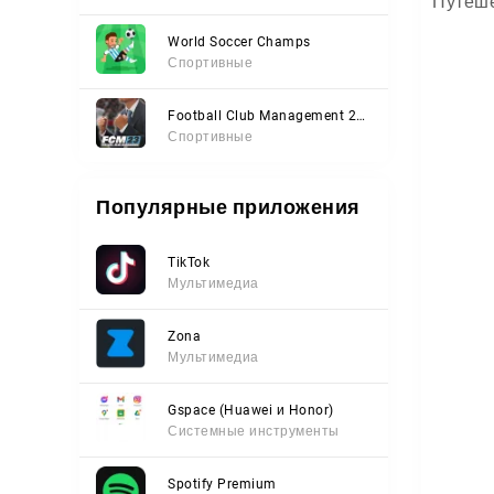
Путеше
World Soccer Champs
Спортивные
Football Club Management 2023
Спортивные
Популярные приложения
TikTok
Мультимедиа
Zona
Мультимедиа
Gspace (Huawei и Honor)
Системные инструменты
Spotify Premium