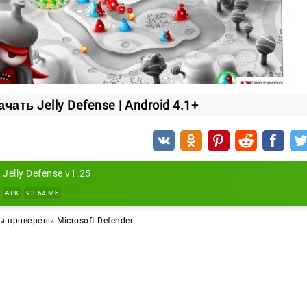
ачать Jelly Defense | Android 4.1+
Jelly Defense v1.25
APK
93.64 Mb
 проверены Microsoft Defender