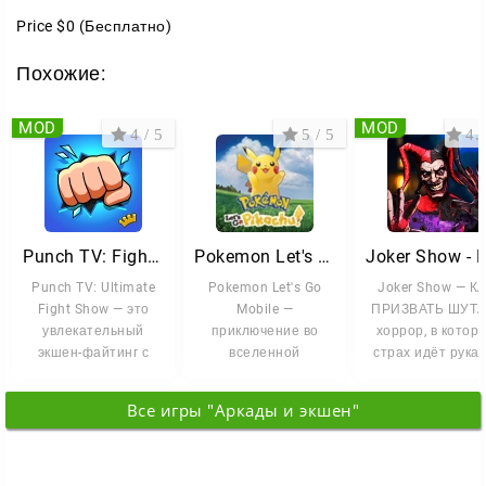
Price
$0
(Бесплатно)
Похожие:
MOD
MOD
4 / 5
5 / 5
4.4
Punch TV: Fighting Game Show
Pokemon Let's Go Mobile
Punch TV: Ultimate
Pokemon Let's Go
Joker Show — К
Fight Show — это
Mobile —
ПРИЗВАТЬ ШУТА
увлекательный
приключение во
хоррор, в котор
экшен-файтинг с
вселенной
страх идёт рука 
элементами
покемонов,
руку со стратеги
командных боёв и
созданное под
Вам
Все игры "Аркады и экшен"
мобильные
устройства.