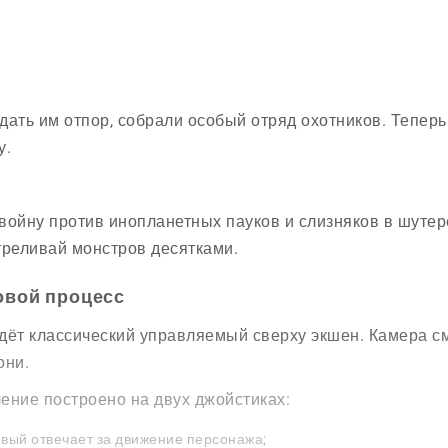
дать им отпор, собрали особый отряд охотников. Теперь
у.
войну против инопланетных пауков и слизняков в шутер
треливай монстров десятками.
овой процесс
дёт классический управляемый сверху экшен. Камера см
они.
ение построено на двух джойстиках:
вый отвечает за движение персонажа;