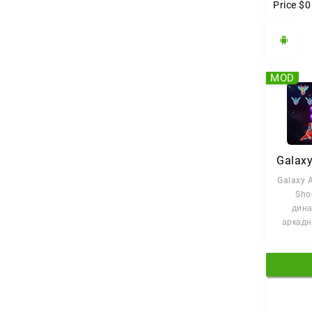
Price
$0
MOD
Galaxy A
Sho
дин
аркадн
который
время 
р