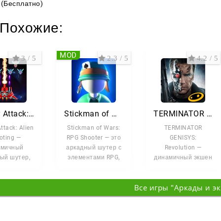
(Бесплатно)
Похожие:
MOD
3 / 5
2.3 / 5
4.2 / 5
Galaxy Attack: Alien Shooting
Stickman of Wars: RPG Shooter
TERMINATOR GENISYS: GUARDIAN
ttack: Alien
Stickman of Wars:
TERMINATOR
oting —
RPG Shooter — это
GENISYS:
амичный
аркадный шутер с
Revolution —
ый шутер,
элементами RPG,
динамичный экшен
 не тратит
где вы управляете
и официальная
на долгий
стикменом в
мобильная игра по
Все игры "Аркады и э
азгон
фильму