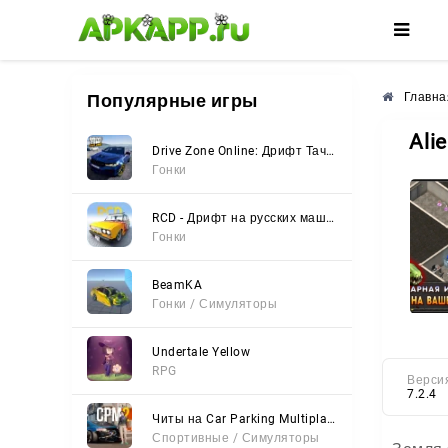
🌼
🌺
🌸
Популярные игры
Главна
Ali
Drive Zone Online: Дрифт Тачки
Гонки
RCD - Дрифт на русских машинах
Гонки
BeamKA
Гонки / Симуляторы
Undertale Yellow
RPG
Верси
7.2.4
Читы на Car Parking Multiplayer 2 (Все открыто, Мод-Меню)
Спортивные / Симуляторы