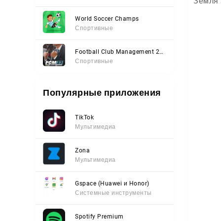
Земля 
World Soccer Champs
Спортивные
Football Club Management 2023
Спортивные
Популярные приложения
TikTok
Мультимедиа
Zona
Мультимедиа
Gspace (Huawei и Honor)
Системные инструменты
Spotify Premium