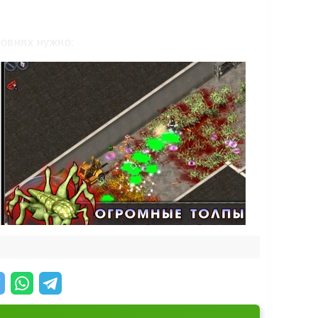
ровнях нужно:
й задания, зарабатывай ресурсы и
сивнее. Цель проста — продержаться как