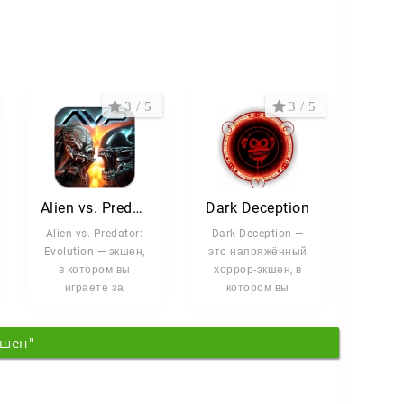
3 / 5
3 / 5
Alien vs. Predator: Evolution
Dark Deception
Alien vs. Predator:
Dark Deception —
Evolution — экшен,
это напряжённый
в котором вы
хоррор-экшен, в
играете за
котором вы
легендарных
приходите в себя в
монстров и
загадочной
кшен"
побеждаете