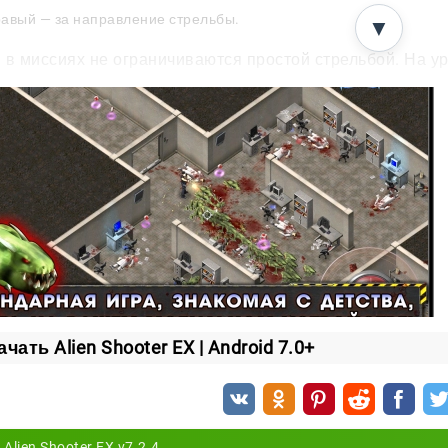
авый — за направление стрельбы.
▼
 в миссиях не ограничиваются простой стрельбой. На у
чищать территорию от монстров;
ичтожать их логова;
кать ноутбуки с исследовательскими данными;
ходить ключи и открывать ворота.
имы игры
пания
миссий, где сложность растёт с каждым шагом. Выполня
ачать Alien Shooter EX | Android 7.0+
ивай героя.
ивание
йся от волн пришельцев, которые становятся всё агрес
Alien Shooter EX v7.2.4