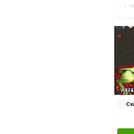
пр
Задачи
за
ун
ис
на
Реж
Кам
Серия 
Ск
прокач
Выж
Отбива