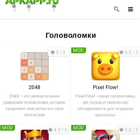
🌸
🌺
🌼
Головоломки
MOD
5 / 5
3.5 / 5
2048
Pixel Flow!
2048 – это увлекательная
Pixel Flow! - яркая головоломка,
цифровая головоломка, которая
где логика и творчество
предложит вам испытать свои
объединяются для создания
логические
красочных
MOD
MOD
4.3 / 5
3.2 / 5