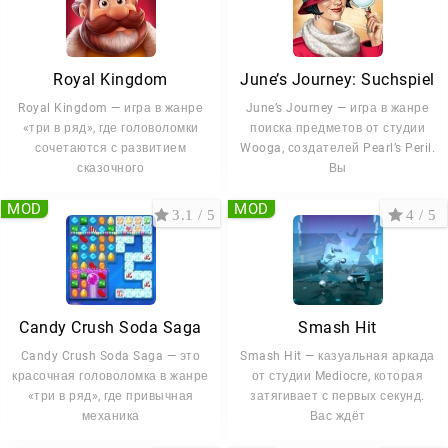
Royal Kingdom
June’s Journey: Suchspiel
Royal Kingdom — игра в жанре
June’s Journey — игра в жанре
«три в ряд», где головоломки
поиска предметов от студии
сочетаются с развитием
Wooga, создателей Pearl’s Peril.
сказочного
Вы
MOD
MOD
3.1 / 5
4 / 5
Candy Crush Soda Saga
Smash Hit
Candy Crush Soda Saga — это
Smash Hit — казуальная аркада
красочная головоломка в жанре
от студии Mediocre, которая
«три в ряд», где привычная
затягивает с первых секунд.
механика
Вас ждёт