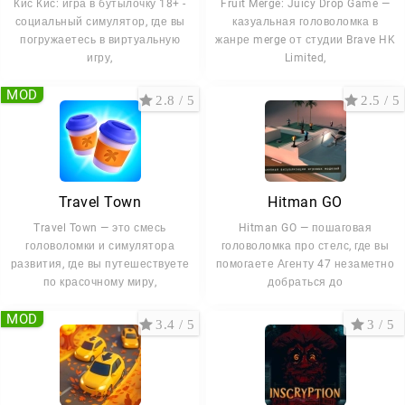
Кис Кис: игра в бутылочку 18+ -
Fruit Merge: Juicy Drop Game —
социальный симулятор, где вы
казуальная головоломка в
погружаетесь в виртуальную
жанре merge от студии Brave HK
игру,
Limited,
MOD
2.8 / 5
2.5 / 5
Travel Town
Hitman GO
Travel Town — это смесь
Hitman GO — пошаговая
головоломки и симулятора
головоломка про стелс, где вы
развития, где вы путешествуете
помогаете Агенту 47 незаметно
по красочному миру,
добраться до
MOD
3.4 / 5
3 / 5