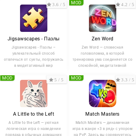
MOD
3.6 / 5
4.2 / 5
Jigsawscapes - Пазлы
Zen Word
Jigsawscapes - Пазлы –
Zen Word — словесная
увлекательный способ
головоломка, в которой
отвлечься от суеты, погружаясь
тренировка ума соединяется со
в медитативный мир
спокойной, медитативной
MOD
MOD
5 / 5
3.3 / 5
A Little to the Left
Match Masters
A Little to the Left — уютная
Match Masters — динамичная
логическая игра о наведении
игра в жанре «3 в ряд» с упором
порядка в обычных домашних
на PvP. Здесь вы соревнуетесь