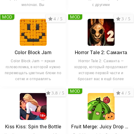
мелочах. Вы
с другими
MOD
MOD
4 / 5
3 / 5
Color Block Jam
Horror Tale 2: Саманта
Color Block Jam — яркая
Horror Tale 2: Саманта —
головоломка, в которой нужно
хоррор, который продолжает
перемещать цветные блоки по
историю первой части и
сетке и отправлять
бросает вас в ещё более
MOD
3.8 / 5
4 / 5
Kiss Kiss: Spin the Bottle
Fruit Merge: Juicy Drop Game