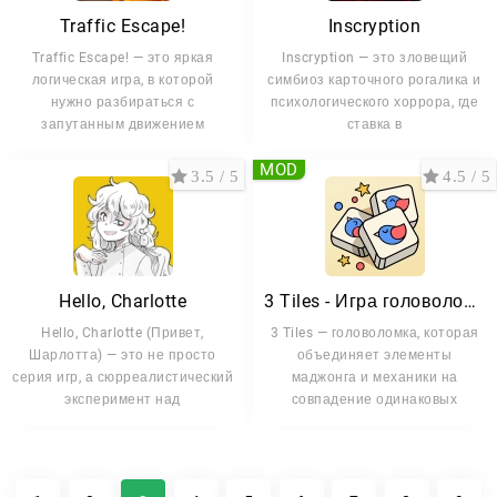
Traffic Escape!
Inscryption
Traffic Escape! — это яркая
Inscryption — это зловещий
логическая игра, в которой
симбиоз карточного рогалика и
нужно разбираться с
психологического хоррора, где
запутанным движением
ставка в
MOD
3.5 / 5
4.5 / 5
Hello, Charlotte
3 Tiles - Игра головоломка
Hello, Charlotte (Привет,
3 Tiles — головоломка, которая
Шарлотта) — это не просто
объединяет элементы
серия игр, а сюрреалистический
маджонга и механики на
эксперимент над
совпадение одинаковых