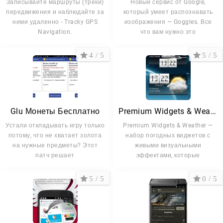
Записывайте маршруты (треки)
Новый сервис от Google,
передвижения и наблюдайте за
который умеет распознавать
ними удаленно - Tracky GPS
изображения — Goggles. Все
Navigation.
что вам нужно это
4 / 5
5 / 5
Glu Монеты Бесплатно
Premium Widgets & Weather
Устали откладывать игру только
Premium Widgets & Weather —
потому, что не хватает золота
набор погодных виджетов с
на нужные предметы? Этот
живыми визуальными
патч решает
эффектами, которые
5 / 5
0 / 5