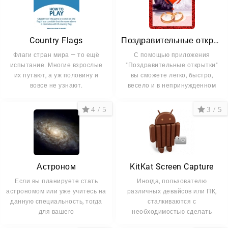
Country Flags
Поздравительные открытки
Флаги стран мира — то ещё
С помощью приложения
испытание. Многие взрослые
"Поздравительные открытки"
их путают, а уж половину и
вы сможете легко, быстро,
вовсе не узнают.
весело и в непринужденном
4 / 5
3 / 5
Астроном
KitKat Screen Capture
Если вы планируете стать
Иногда, пользователю
астрономом или уже учитесь на
различных девайсов или ПК,
данную специальность, тогда
сталкиваются с
для вашего
необходимостью сделать
запись с