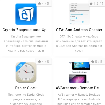
4 / 5
4.2 / 5
Cryptia Защищенное Хранилище
GTA: San Andreas Cheater
Cryptia Защищенное
GTA: SA Cheater — удобное
Хранилище - это специальный
приложение для тех, кто играет
контейнер, в котором можно
в GTA: San Andreas на Android и
хранить всю секретную и
хочет
4 / 5
5 / 5
Espier Clock
AVStreamer - Remote Desktop HD
Приложение Espier Clock
AVStreamer — Remote Desktop
предназначено для
HD превращает ваш Android-
обладателей андроид
планшет или телефон в пульт