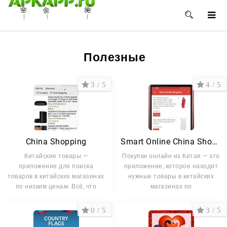
🌺
🌼
🌸
Полезные
3 / 5
4 / 5
China Shopping
Smart Online China Shopping
Китайские товары —
Покупки онлайн из Китая — это
приложение для поиска
приложение, которое находит
товаров в китайских магазинах
нужные товары в китайских
по низким ценам. Всё, что
магазинах по
0 / 5
3 / 5