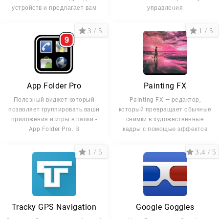
устройств и предлагает вам
управления
3 / 5
1 / 5
App Folder Pro
Painting FX
Полезный виджет который
Painting FX — редактор,
позволяет группировать ваши
который превращает обычные
приложения и игры в папки -
снимки в художественные
App Folder Pro. В
кадры с помощью эффектов
1 / 5
3.4 / 5
Tracky GPS Navigation
Google Goggles