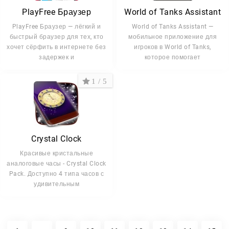
PlayFree Браузер
World of Tanks Assistant
PlayFree Браузер — лёгкий и
World of Tanks Assistant —
быстрый браузер для тех, кто
мобильное приложение для
хочет сёрфить в интернете без
игроков в World of Tanks,
задержек и
которое помогает
1 / 5
Crystal Clock
Красивые кристальные
аналоговые часы - Crystal Clock
Pack. Доступно 4 типа часов с
удивительным