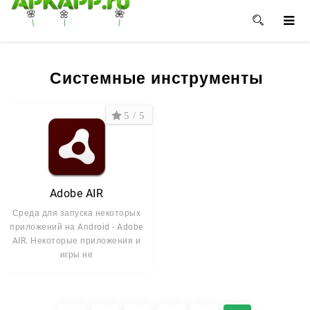
🌸
🌺
🌼
Системные инструменты
5 / 5
Adobe AIR
Среда для запуска некоторых
приложений на Android - Adobe
AIR. Некоторые приложения и
игры не