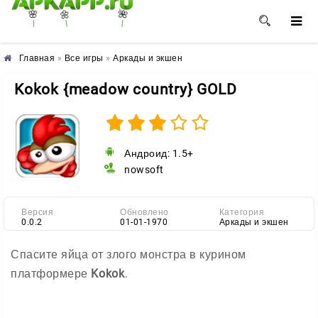
🌺
🌼
🌸
Главная
»
Все игры
»
Аркады и экшен
Kokok {meadow country} GOLD
Андроид: 1.5+
nowsoft
Версия
Обновлено
Категория
0.0.2
01-01-1970
Аркады и экшен
Спасите яйца от злого монстра в курином
платформере
Kokok
.