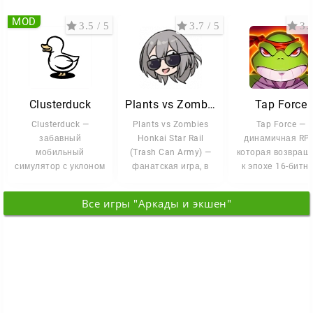
MOD
3.5 / 5
3.7 / 5
3.3
Clusterduck
Plants vs Zombies Honkai Star Rail
Tap Force
Clusterduck —
Plants vs Zombies
Tap Force —
забавный
Honkai Star Rail
динамичная RPG
мобильный
(Trash Can Army) —
которая возвращ
симулятор с уклоном
фанатская игра, в
к эпохе 16-битн
в генетические
которой механика
файтингов. Вы
эксперименты. Твоя
обороны из
попадаете на ул
Все игры "Аркады и экшен"
задача