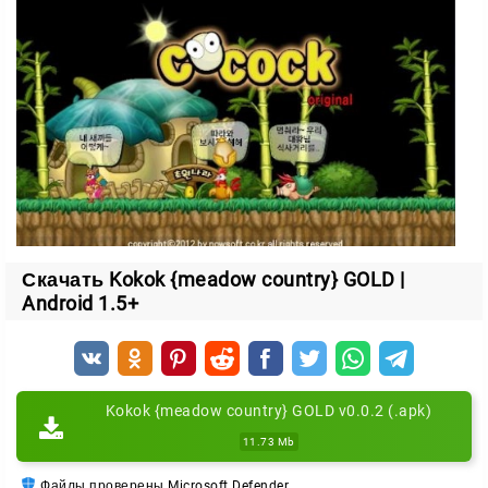
Схватка с боссом
В конце каждого уровня вас поджидает главный
злодей — тот самый, кто захватил яйцо. Отберите
добычу и продолжайте путь.
Здоровье и бонусы
Разбивайте ящики и шарики, чтобы поддерживать
себя в форме и хватать полезные предметы:
Скачать Kokok {meadow country} GOLD |
фрукты — восстанавливают здоровье;
Android 1.5+
перья и будильники — дают временные способности.
Собирайте бонусы, меняйте героев под ситуацию и
верните все яйца домой.
Kokok {meadow country} GOLD v0.0.2 (.apk)
11.73 Mb
Файлы проверены Microsoft Defender