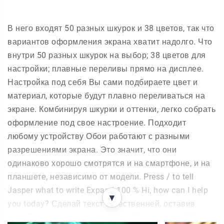
В него входят 50 разных шкурок и 38 цветов, так что
вариантов оформления экрана хватит надолго. Что
внутри 50 разных шкурок на выбор; 38 цветов для
настройки; плавные переливы прямо на дисплее.
Настройка под себя Вы сами подбираете цвет и
материал, которые будут плавно переливаться на
экране. Комбинируя шкурки и оттенки, легко собрать
оформление под свое настроение. Подходит
любому устройству Обои работают с разными
разрешениями экрана. Это значит, что они
одинаково хорошо смотрятся и на смартфоне, и на
планшете, независимо от модели. Press / to tell
Jasper what to write Expand 100 % Hi, how can I help
▼
you today? Сделай текст качественней, оставив
живой язык и не выдумывай файтов, нужно 800-