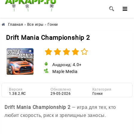
🌺
🌼
🌸
Главная
»
Все игры
»
Гонки
Drift Mania Championship 2
Андроид: 4.0+
Maple Media
Версия
Обновлено
Категория
1.38.2.RC
29-05-2026
Гонки
Drift Mania Championship 2
— игра для тех, кто
любит скорость, риск и зрелищные заносы.