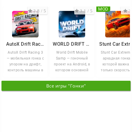
MOD
2.8 / 5
3.1 / 5
3 
AutoX Drift Racing 3
WORLD DRIFT MOBILE SAMP
AutoX Drift Racing 3
World Drift Mobile
Stunt Car Extrem
— мобильная гонка с
Samp — гоночный
аркадная гонка,
упором на дрифт,
проект на Android, в
которой важна 
контроль машины в
котором основной
только скорость,
заносе и настройку
акцент сделан на
и умение удержа
дрифте,
машину
Все игры "Гонки"