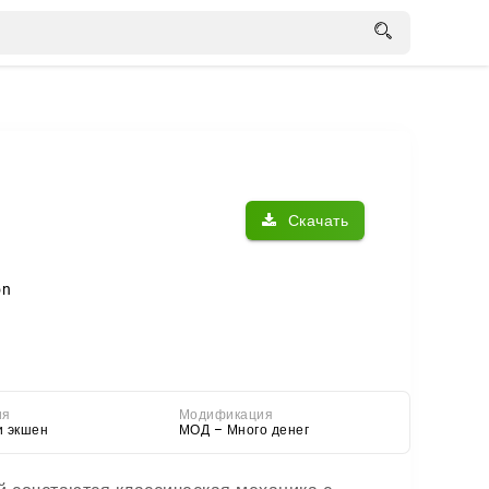
Скачать
on
ия
Модификация
и экшен
МОД – Много денег