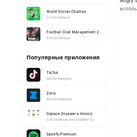
Angry 
исполь
World Soccer Champs
Спортивные
Football Club Management 2023
Спортивные
Популярные приложения
TikTok
Мультимедиа
Zona
Мультимедиа
Gspace (Huawei и Honor)
Системные инструменты
Spotify Premium