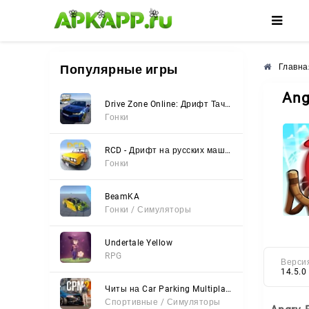
🌸
🌺
🌼
Популярные игры
Главна
Ang
Drive Zone Online: Дрифт Тачки
Гонки
RCD - Дрифт на русских машинах
Гонки
BeamKA
Гонки / Симуляторы
Undertale Yellow
RPG
Верси
14.5.0
Читы на Car Parking Multiplayer 2 (Все открыто, Мод-Меню)
Спортивные / Симуляторы