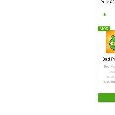
Price
$0
MOD
Bad P
Bad Pi
не 
отве
вселен
Bi
самост
голов