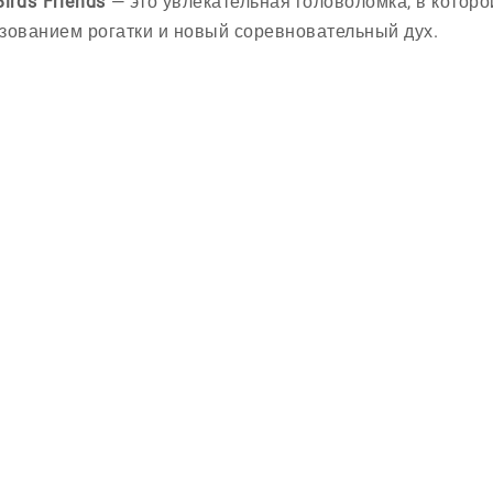
Birds Friends
— это увлекательная головоломка, в которо
зованием рогатки и новый соревновательный дух.