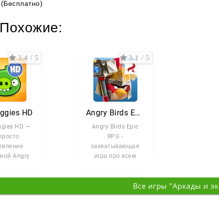
(Бесплатно)
Похожие:
3.4 / 5
3.1 / 5
iggies HD
Angry Birds Epic RPG
ggies HD —
Angry Birds Epic
просто
RPG -
твление
захватывающая
ной Angry
игра про всем
rds, а
известных Злых
оятельная
птичек. В которой
Все игры "Аркады и э
оломка, в
удалось удачно