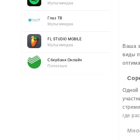
Мультимедиа
Глаз ТВ
Мультимедиа
FL STUDIO MOBILE
Мультимедиа
Ваша з
виды п
Сбербанк Онлайн
оптима
Полезные
Сор
Одной 
участн
стреми
где ра
Мно