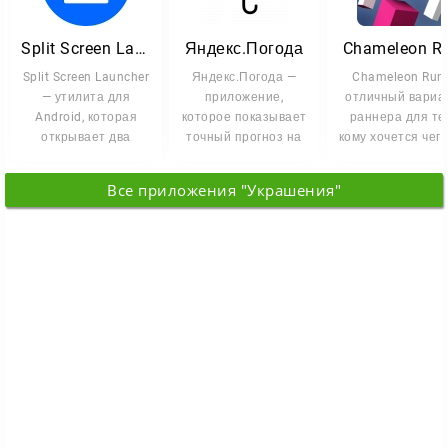
Split Screen Launcher
Яндекс.Погода
Chameleon R
Split Screen Launcher
Яндекс.Погода —
Chameleon Run 
— утилита для
приложение,
отличный вариа
Android, которая
которое показывает
раннера для тех
открывает два
точный прогноз на
кому хочется чего
приложения
несколько дней
нового и
одновременно в
вперёд. В его
интересного.
Все приложения "Украшения"
режиме