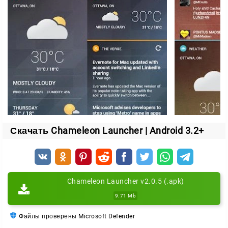
Настройка под себя
Расстановка плиток занимает пару движений.
Перетащил виджет на сетку, подогнал размер — и
домашний экран собран так, как удобно именно вам.
С Chameleon Launcher планшет получает новый
макет главного экрана и работает под ваш стиль
использования.
Скачать Chameleon Launcher | Android 3.2+
Chameleon Launcher v2.0.5 (.apk)
9.71 Mb
Файлы проверены Microsoft Defender