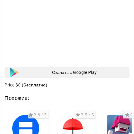
Скачать с Google Play
Price
$0
(Бесплатно)
Похожие:
2.8 / 5
3.5 / 5
0 