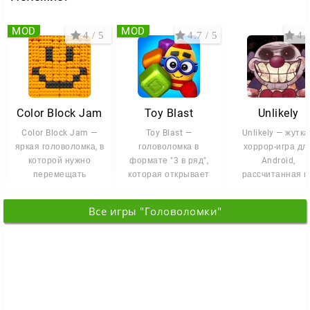
MOD
MOD
4 / 5
4.7 / 5
4.3
Color Block Jam
Toy Blast
Unlikely
Color Block Jam —
Toy Blast —
Unlikely — жутк
яркая головоломка, в
головоломка в
хоррор-игра дл
которой нужно
формате "3 в ряд",
Android,
перемещать
которая открывает
рассчитанная н
цветные блоки по
двери в мир кубиков
любителей
сетке и отправлять
и мощных
азартных
Все игры "Головоломки"
развлечений. В