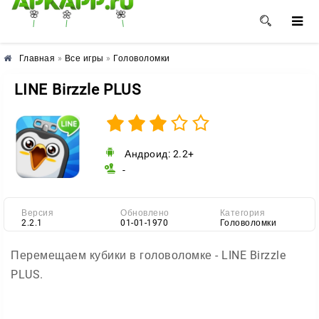
🌺
🌸
🌼
Главная
»
Все игры
»
Головоломки
LINE Birzzle PLUS
Андроид: 2.2+
-
Версия
Обновлено
Категория
2.2.1
01-01-1970
Головоломки
Перемещаем кубики в головоломке - LINE Birzzle
PLUS.