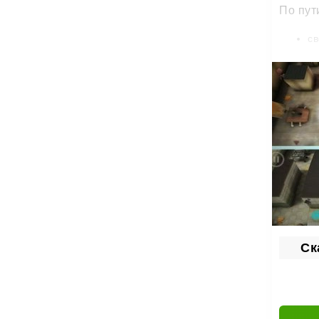
По пут
св
не
пр
Кри
На уро
новые 
Продум
Ска