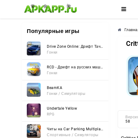
🌸
🌺
🌼
Популярные игры
Главна
Cri
Drive Zone Online: Дрифт Тачки
Гонки
RCD - Дрифт на русских машинах
Гонки
BeamKA
Гонки / Симуляторы
Undertale Yellow
RPG
Верси
58
Читы на Car Parking Multiplayer 2 (Все открыто, Мод-Меню)
Спортивные / Симуляторы