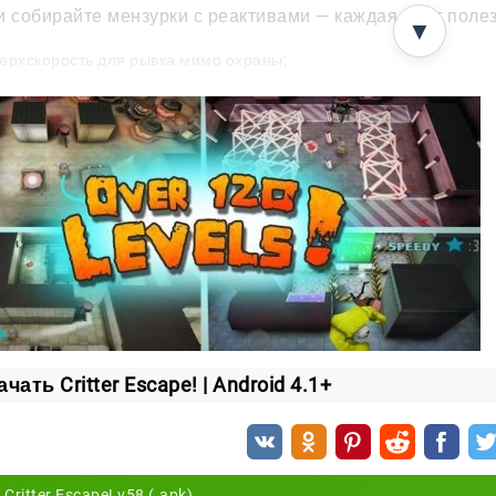
и собирайте мензурки с реактивами — каждая даёт поле
▼
ерхскорость для рывка мимо охраны;
видимость, чтобы проскользнуть незамеченным;
евращение в сильного монстра.
сталлы и звёзды
внях спрятаны кристаллы. Соберёте их — получите допо
эпизоды игры.
ывайте маршрут, используйте способности вовремя и об
чать Critter Escape! | Android 4.1+
Critter Escape! v58 (.apk)