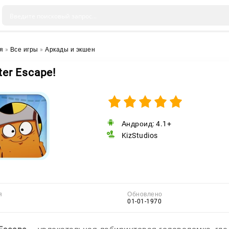
я
»
Все игры
»
Аркады и экшен
tter Escape!
Андроид: 4.1+
KizStudios
я
Обновлено
01-01-1970