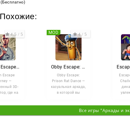
(Бесплатно)
Похожие:
MOD
4.5 / 5
4 / 5
Prison Escape Simulator 3D
Obby Escape: Prison Rat Dance
n Escape
Obby Escape:
Escap
rney —
Prison Rat Dance —
Chall
енный 3D-
казуальная аркада,
дина
ор, где на
в которой вы
увле
оставлена
сбегаете из
игра
свобода.
тюрьмы под
объ
Все игры "Аркады и э
ь каждый
музыку,
эл