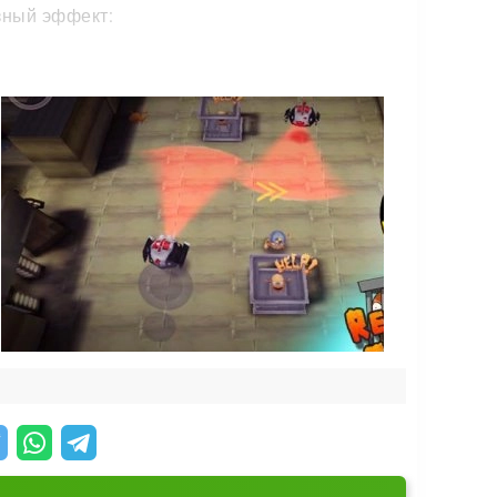
зный эффект:
лнительную звезду. А звёзды открывают
хитрите охрану, пока не истекло время.