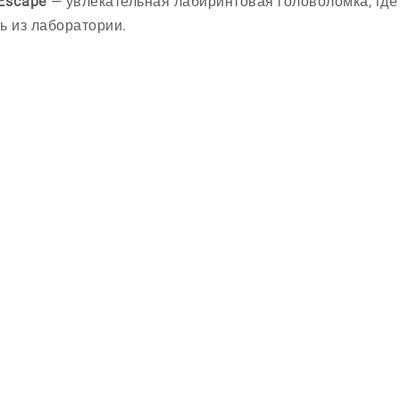
 Escape
— увлекательная лабиринтовая головоломка, гд
ь из лаборатории.