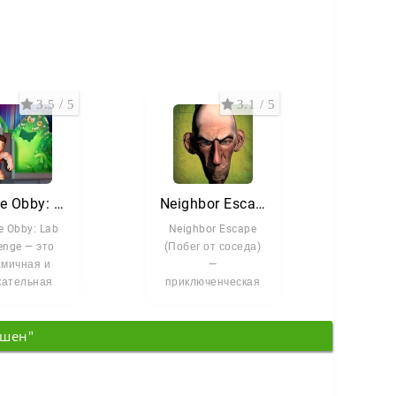
3.5 / 5
3.1 / 5
Escape Obby: Lab Challenge
Neighbor Escape
e Obby: Lab
Neighbor Escape
enge — это
(Побег от соседа)
мичная и
—
кательная
приключенческая
, которая
игра для Android в
единяет
духе «Как достать
кшен"
ементы
соседа».