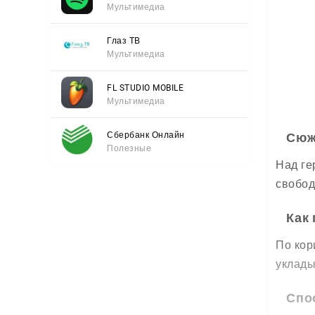
Мультимедиа
Глаз ТВ
Мультимедиа
FL STUDIO MOBILE
Мультимедиа
Сбербанк Онлайн
Сюж
Полезные
Над ге
свобод
Как
По кор
уклады
Спо