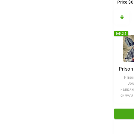
Price
$0
MOD
Priso
Jou
напряж
симулят
кон п
ваша 
Здес