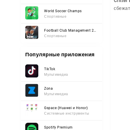
Critter
сбежат
World Soccer Champs
Спортивные
Football Club Management 2023
Спортивные
Популярные приложения
TikTok
Мультимедиа
Zona
Мультимедиа
Gspace (Huawei и Honor)
Системные инструменты
Spotify Premium