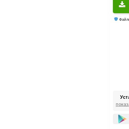
Файлы
Уст
показ